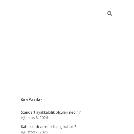
Sidebar
Son Yazılar
hiltonbe
Standart ayakkabılık ölçüleri nedir ?
Ağustos 8, 2026
Kabak tadı vermek hangi kabak ?
Ağustos 7, 2026