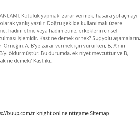
ANLAMI: Kötülük yapmak, zarar vermek, hasara yol açmayı
larak yanlış yazılır. Doğru şekilde kullanılmak üzere
me, hadım etme veya hadım etme, erkeklerin cinsel
ozulması işlemidir. Kast ne demek örnek? Suç yolu aşamaların
r. Örneğin; A, B’ye zarar vermek için vururken, B, A’nın
B’yi öldürmüştür. Bu durumda, ek niyet mevcuttur ve B,
mak ne demek? Kast iki…
s://buup.com.tr
knight online
nttgame
Sitemap