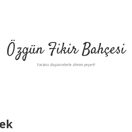
Özgün Fikir Bahçesi
Yaratıcı düşüncelerle zihnini yeşert!
mek