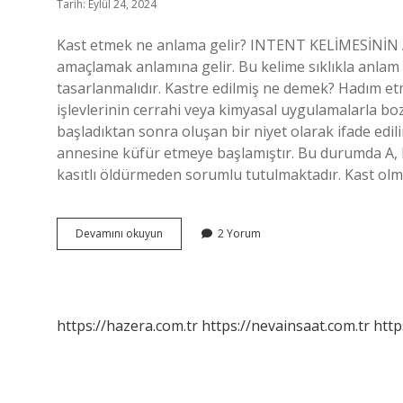
Tarih: Eylül 24, 2024
Kast etmek ne anlama gelir? INTENT KELİMESİNİN 
amaçlamak anlamına gelir. Bu kelime sıklıkla anlam o
tasarlanmalıdır. Kastre edilmiş ne demek? Hadım et
işlevlerinin cerrahi veya kimyasal uygulamalarla b
başladıktan sonra oluşan bir niyet olarak ifade edili
annesine küfür etmeye başlamıştır. Bu durumda A, 
kasıtlı öldürmeden sorumlu tutulmaktadır. Kast ol
Kast
Devamını okuyun
2 Yorum
Edilmiş
Ne
Demek
https://hazera.com.tr
https://nevainsaat.com.tr
http