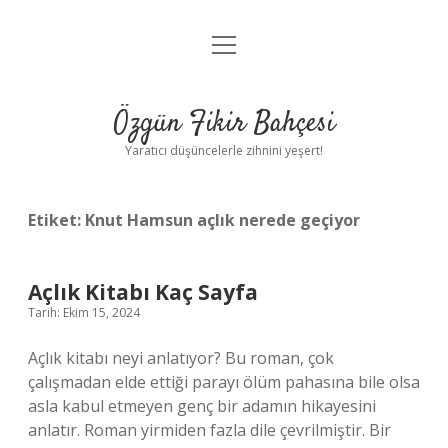
menüyü
Anasayfa
aç
Gizlilik Politikası
Özgün Fikir Bahçesi
Yasal Uyarı
Yaratıcı düşüncelerle zihnini yeşert!
Hakkımızda
Etiket:
Knut Hamsun açlık nerede geçiyor
Açlık Kitabı Kaç Sayfa
Tarih: Ekim 15, 2024
Açlık kitabı neyi anlatıyor? Bu roman, çok
çalışmadan elde ettiği parayı ölüm pahasına bile olsa
asla kabul etmeyen genç bir adamın hikayesini
anlatır. Roman yirmiden fazla dile çevrilmiştir. Bir