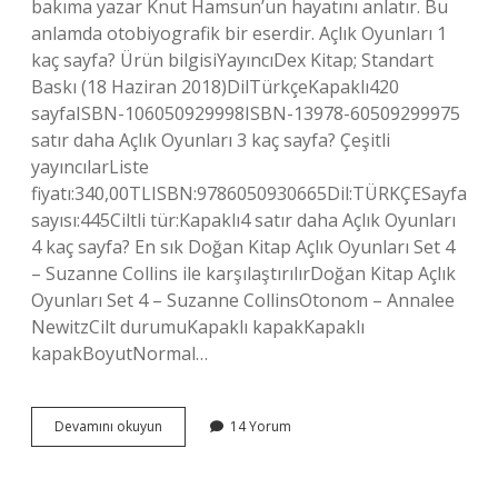
bakıma yazar Knut Hamsun’un hayatını anlatır. Bu
anlamda otobiyografik bir eserdir. Açlık Oyunları 1
kaç sayfa? Ürün bilgisiYayıncı‎Dex Kitap; Standart
Baskı (18 Haziran 2018)Dil‎TürkçeKapaklı‎420
sayfaISBN-10‎6050929998ISBN-13‎978-60509299975
satır daha Açlık Oyunları 3 kaç sayfa? Çeşitli
yayıncılarListe
fiyatı:340,00TLISBN:9786050930665Dil:TÜRKÇESayfa
sayısı:445Ciltli tür:Kapaklı4 satır daha Açlık Oyunları
4 kaç sayfa? En sık Doğan Kitap Açlık Oyunları Set 4
– Suzanne Collins ile karşılaştırılırDoğan Kitap Açlık
Oyunları Set 4 – Suzanne CollinsOtonom – Annalee
NewitzCilt durumuKapaklı kapakKapaklı
kapakBoyutNormal…
Açlık
Devamını okuyun
14 Yorum
Kitabı
Kaç
Sayfa