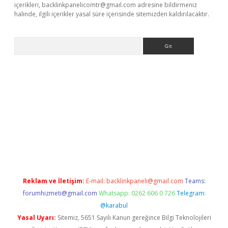
içerikleri,
backlinkpanelicomtr@gmail.com
adresine bildirmeniz
halinde, ilgili içerikler yasal süre içerisinde sitemizden kaldırılacaktır.
Arama
hiltonbet
Reklam ve İletişim:
E-mail:
backlinkpaneli@gmail.com
Teams:
forumhizmeti@gmail.com
Whatsapp: 0262 606 0 726
Telegram:
@karabul
Yasal Uyarı:
Sitemiz, 5651 Sayılı Kanun gereğince Bilgi Teknolojileri