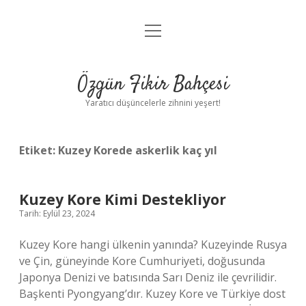
menüyü
Anasayfa
aç
Gizlilik Politikası
Özgün Fikir Bahçesi
Yasal Uyarı
Yaratıcı düşüncelerle zihnini yeşert!
Hakkımızda
Etiket:
Kuzey Korede askerlik kaç yıl
Kuzey Kore Kimi Destekliyor
Tarih: Eylül 23, 2024
Kuzey Kore hangi ülkenin yanında? Kuzeyinde Rusya
ve Çin, güneyinde Kore Cumhuriyeti, doğusunda
Japonya Denizi ve batısında Sarı Deniz ile çevrilidir.
Başkenti Pyongyang’dır. Kuzey Kore ve Türkiye dost