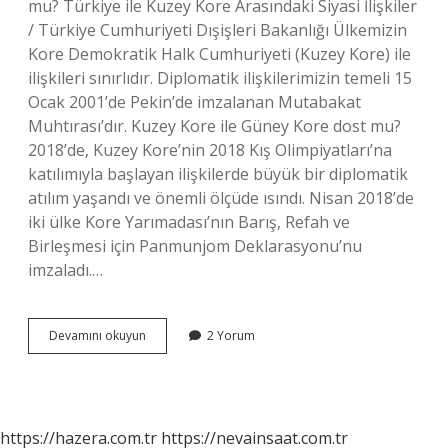
mu? Türkiye ile Kuzey Kore Arasındaki Siyasi İlişkiler
/ Türkiye Cumhuriyeti Dışişleri Bakanlığı Ülkemizin
Kore Demokratik Halk Cumhuriyeti (Kuzey Kore) ile
ilişkileri sınırlıdır. Diplomatik ilişkilerimizin temeli 15
Ocak 2001’de Pekin’de imzalanan Mutabakat
Muhtırası’dır. Kuzey Kore ile Güney Kore dost mu?
2018’de, Kuzey Kore’nin 2018 Kış Olimpiyatları’na
katılımıyla başlayan ilişkilerde büyük bir diplomatik
atılım yaşandı ve önemli ölçüde ısındı. Nisan 2018’de
iki ülke Kore Yarımadası’nın Barış, Refah ve
Birleşmesi için Panmunjom Deklarasyonu’nu
imzaladı.…
Kuzey
Devamını okuyun
2 Yorum
Kore
Kimi
Destekliyor
https://hazera.com.tr
https://nevainsaat.com.tr