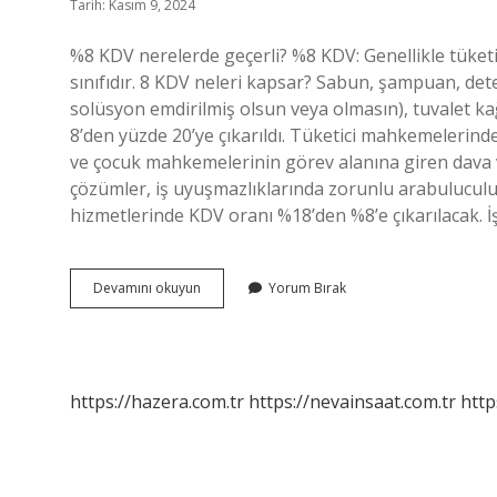
Tarih: Kasım 9, 2024
%8 KDV nerelerde geçerli? %8 KDV: Genellikle tüket
sınıfıdır. 8 KDV neleri kapsar? Sabun, şampuan, det
solüsyon emdirilmiş olsun veya olmasın), tuvalet ka
8’den yüzde 20’ye çıkarıldı. Tüketici mahkemelerind
ve çocuk mahkemelerinin görev alanına giren dava ve
çözümler, iş uyuşmazlıklarında zorunlu arabuluculuk
hizmetlerinde KDV oranı %18’den %8’e çıkarılacak. İ
8
Devamını okuyun
Yorum Bırak
Kdv
Hangi
Davalarda
https://hazera.com.tr
https://nevainsaat.com.tr
http