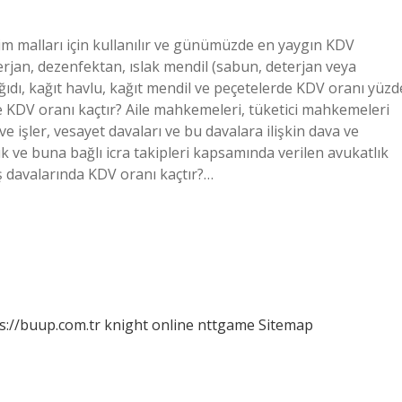
im malları için kullanılır ve günümüzde en yaygın KDV
erjan, dezenfektan, ıslak mendil (sabun, deterjan veya
ğıdı, kağıt havlu, kağıt mendil ve peçetelerde KDV oranı yüzd
e KDV oranı kaçtır? Aile mahkemeleri, tüketici mahkemeleri
 işler, vesayet davaları ve bu davalara ilişkin dava ve
 ve buna bağlı icra takipleri kapsamında verilen avukatlık
ş davalarında KDV oranı kaçtır?…
s://buup.com.tr
knight online
nttgame
Sitemap