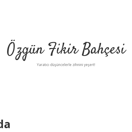
Özgün Fikir Bahçesi
Yaratıcı düşüncelerle zihnini yeşert!
da