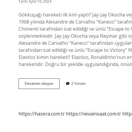
Tarih: Eylül 19, 2024
Gökkuşağı hareketi ilk kim yaptı? Jay-Jay Okocha vey
1968 yılında Alexandre de Carvalho “Kaneco” tarafı
Chimenti tarafından icat edildiği ve ünlü “Escape to
söylenmektedir. Jay-Jay Okocha veya Neymar gibi oyun
Alexandre de Carvalho “Kaneco” tarafından uygulan
tarafından icat edildiği ve ünlü “Escape to Victory”
Elastico kimin hareketi? Elastico, Ronaldinho’nun en
hareketidir. Doğru bir şekilde uygulandığında, ön
Futbolda
Devamını okuyun
2 Yorum
Gökkuşağı
Hareketi
Ilk
Kim
Yaptı
https://hazera.com.tr
https://nevainsaat.com.tr
http