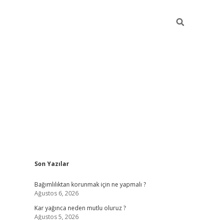
Sidebar
Son Yazılar
hiltonbe
Bağımlılıktan korunmak için ne yapmalı ?
Ağustos 6, 2026
Kar yağınca neden mutlu oluruz ?
Ağustos 5, 2026