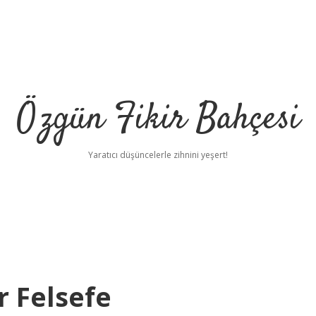
Özgün Fikir Bahçesi
Yaratıcı düşüncelerle zihnini yeşert!
r Felsefe