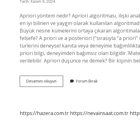
Tarih: Kasım 9, 2024
Apriori yöntem nedir? Apriori algoritması, ilişki anal
en iyi bilinen ve yaygın olarak kullanılan algoritmad
Büyük nesne kümelerini ortaya çıkaran algoritmalar, 
felsefe? A priori ve a posteriori (“sırasıyla “a prior
türlerini deneysel kanıta veya deneyime bağımlılıktan
priori bilgi, deneyimden bağımsız olan bilgidir. Mat
verilebilir. Apriori düşünce ne demek? Bir kişinin beli
Apriori
Devamını okuyun
Yorum Bırak
Yöntem
Nedir
Felsefe
https://hazera.com.tr
https://nevainsaat.com.tr
http