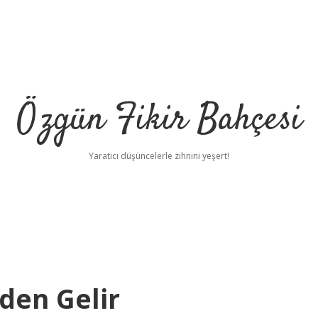
Özgün Fikir Bahçesi
Yaratıcı düşüncelerle zihnini yeşert!
den Gelir