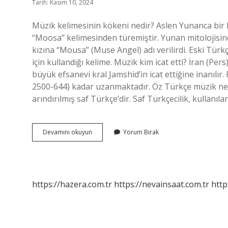
Tarih: Kasım 10, 2024
Müzik kelimesinin kökeni nedir? Aslen Yunanca bir
“Moosa” kelimesinden türemiştir. Yunan mitolojisine
kızına “Mousa” (Muse Angel) adı verilirdi. Eski Türk
için kullandığı kelime. Müzik kim icat etti? İran (Pe
büyük efsanevi kral Jamshid’in icat ettiğine inanıl
2500-644) kadar uzanmaktadır. Öz Türkçe müzik ne
arındırılmış saf Türkçe’dir. Saf Türkçecilik, kullanıl
Müzik
Devamını okuyun
Yorum Bırak
Kelimesi
Nereden
Gelir
https://hazera.com.tr
https://nevainsaat.com.tr
http