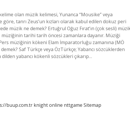
 kelime olan müzik kelimesi, Yunanca “Mousike” veya
 göre, tanrı Zeus’un kızları olarak kabul edilen dokuz peri
çede müzik ne demek? Ertuğrul Oğuz Fırat’ın (çok sesli) müzi
rs) müziğinin tarihi tarih öncesi zamanlara dayanır. Müziği
ır. Pers müziğinin kökeni Elam İmparatorluğu zamanına (MÖ
 demek? Saf Türkçe veya ÖzTürkçe; Yabancı sözcüklerden
an dilden yabancı kökenli sözcükleri çıkarıp…
s://buup.com.tr
knight online
nttgame
Sitemap