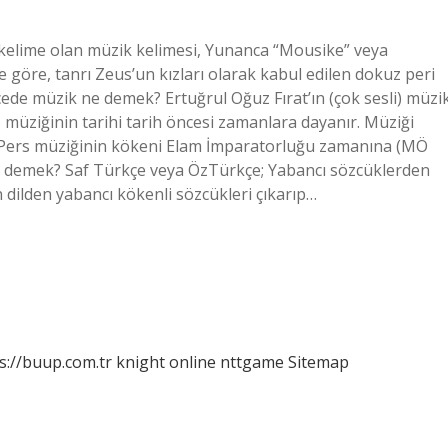
 kelime olan müzik kelimesi, Yunanca “Mousike” veya
 göre, tanrı Zeus’un kızları olarak kabul edilen dokuz peri
çede müzik ne demek? Ertuğrul Oğuz Fırat’ın (çok sesli) müzi
rs) müziğinin tarihi tarih öncesi zamanlara dayanır. Müziği
ır. Pers müziğinin kökeni Elam İmparatorluğu zamanına (MÖ
 demek? Saf Türkçe veya ÖzTürkçe; Yabancı sözcüklerden
an dilden yabancı kökenli sözcükleri çıkarıp…
s://buup.com.tr
knight online
nttgame
Sitemap