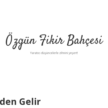
Özgün Fikir Bahçesi
Yaratıcı düşüncelerle zihnini yeşert!
den Gelir