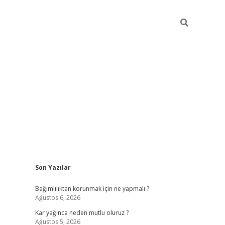
Sidebar
Son Yazılar
hiltonbe
Bağımlılıktan korunmak için ne yapmalı ?
Ağustos 6, 2026
Kar yağınca neden mutlu oluruz ?
Ağustos 5, 2026