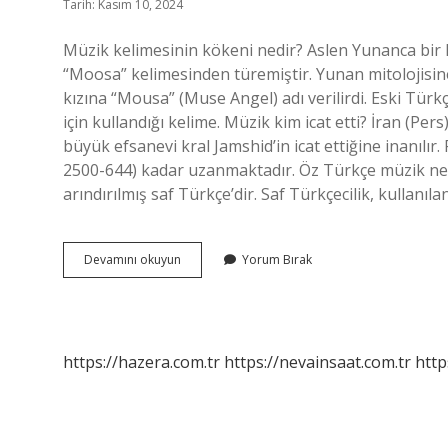
Tarih: Kasım 10, 2024
Müzik kelimesinin kökeni nedir? Aslen Yunanca bir
“Moosa” kelimesinden türemiştir. Yunan mitolojisine
kızına “Mousa” (Muse Angel) adı verilirdi. Eski Türk
için kullandığı kelime. Müzik kim icat etti? İran (Pe
büyük efsanevi kral Jamshid’in icat ettiğine inanıl
2500-644) kadar uzanmaktadır. Öz Türkçe müzik ne
arındırılmış saf Türkçe’dir. Saf Türkçecilik, kullanıl
Müzik
Devamını okuyun
Yorum Bırak
Kelimesi
Nereden
Gelir
https://hazera.com.tr
https://nevainsaat.com.tr
http