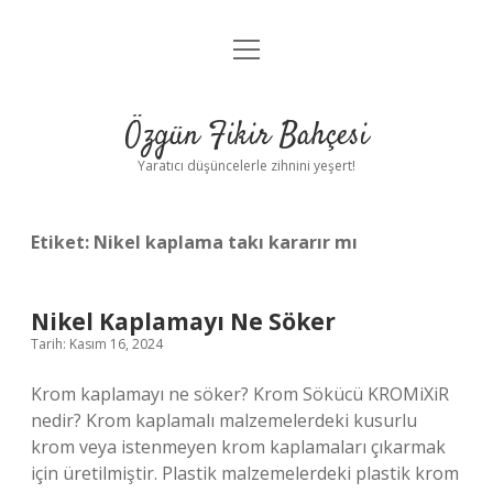
menüyü
Anasayfa
aç
Gizlilik Politikası
Özgün Fikir Bahçesi
Yasal Uyarı
Yaratıcı düşüncelerle zihnini yeşert!
Hakkımızda
Etiket:
Nikel kaplama takı kararır mı
Nikel Kaplamayı Ne Söker
Tarih: Kasım 16, 2024
Krom kaplamayı ne söker? Krom Sökücü KROMiXiR
nedir? Krom kaplamalı malzemelerdeki kusurlu
krom veya istenmeyen krom kaplamaları çıkarmak
için üretilmiştir. Plastik malzemelerdeki plastik krom