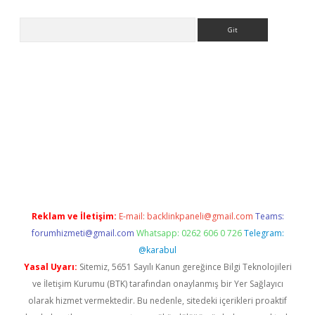
Arama
t
Reklam ve İletişim:
E-mail:
backlinkpaneli@gmail.com
Teams:
forumhizmeti@gmail.com
Whatsapp: 0262 606 0 726
Telegram:
@karabul
Yasal Uyarı:
Sitemiz, 5651 Sayılı Kanun gereğince Bilgi Teknolojileri
ve İletişim Kurumu (BTK) tarafından onaylanmış bir Yer Sağlayıcı
olarak hizmet vermektedir. Bu nedenle, sitedeki içerikleri proaktif