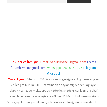
onbet
Reklam ve İletişim:
E-mail:
backlinkpaneli@gmail.com
Teams:
forumhizmeti@gmail.com
Whatsapp: 0262 606 0 726
Telegram:
@karabul
Yasal Uyarı:
Sitemiz, 5651 Sayılı Kanun gereğince Bilgi Teknolojileri
ve İletişim Kurumu (BTK) tarafından onaylanmış bir Yer Sağlayıcı
olarak hizmet vermektedir. Bu nedenle, sitedeki içerikleri proaktif
olarak denetleme veya araştırma yükümlülüğümüz bulunmamaktadır.
Ancak, üyelerimiz yazdıkları içeriklerin sorumluluğunu taşımakta olup,