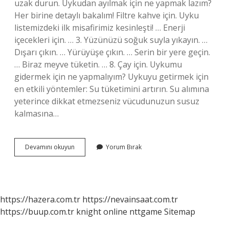
uzak durun. Uykudan ayılmak için ne yapmak lazım?
Her birine detaylı bakalım! Filtre kahve için. Uyku
listemizdeki ilk misafirimiz kesinleşti! … Enerji
içecekleri için. … 3. Yüzünüzü soğuk suyla yıkayın. …
Dışarı çıkın. … Yürüyüşe çıkın. … Serin bir yere geçin.
… Biraz meyve tüketin. … 8. Çay için. Uykumu
gidermek için ne yapmalıyım? Uykuyu getirmek için
en etkili yöntemler: Su tüketimini artırın. Su alımına
yeterince dikkat etmezseniz vücudunuzun susuz
kalmasına…
Uyku
Devamını okuyun
Yorum Bırak
Sersemliği
Nasıl
Atılır
https://hazera.com.tr
https://nevainsaat.com.tr
https://buup.com.tr
knight online
nttgame
Sitemap