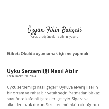
menüyü
Anasayfa
aç
Gizlilik Politikası
Özgün Fikir Bahçesi
Yasal Uyarı
Yaratıcı düşüncelerle zihnini yeşert!
Hakkımızda
Etiket:
Okulda uyumamak için ne yapmalı
Uyku Sersemliği Nasıl Atılır
Tarih: Kasım 20, 2024
Uyku sersemliği nasıl geçer? Uykuya elverişli serin
bir ortam ve rahat bir yatak seçin. Yatmadan birkaç
saat önce kafeinli içecekler içmeyin. Sigara ve
alkolden uzak durun. Stresten mümkün olduğunca