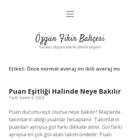
menüyü
Anasayfa
aç
Gizlilik Politikası
Özgün Fikir Bahçesi
Yasal Uyarı
Yaratıcı düşüncelerle zihnini yeşert!
Hakkımızda
Etiket:
Önce normal averaj mı ikili averaj mı
Puan Eşitliği Halinde Neye Bakılır
Tarih: Kasım 9, 2024
Puan durumu eşit olursa neye bakılır? Maçlarda
takımların aldığı puanlar hesaplanır. Takımların
puanları aynıysa gol farkı dikkate alınır. Gol farkı
aynıysa en çok gol atan takım öndedir. Puan