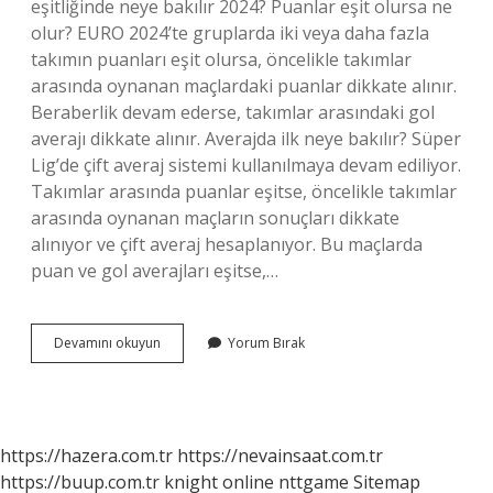
eşitliğinde neye bakılır 2024? Puanlar eşit olursa ne
olur? EURO 2024’te gruplarda iki veya daha fazla
takımın puanları eşit olursa, öncelikle takımlar
arasında oynanan maçlardaki puanlar dikkate alınır.
Beraberlik devam ederse, takımlar arasındaki gol
averajı dikkate alınır. Averajda ilk neye bakılır? Süper
Lig’de çift averaj sistemi kullanılmaya devam ediliyor.
Takımlar arasında puanlar eşitse, öncelikle takımlar
arasında oynanan maçların sonuçları dikkate
alınıyor ve çift averaj hesaplanıyor. Bu maçlarda
puan ve gol averajları eşitse,…
Puan
Devamını okuyun
Yorum Bırak
Eşitliği
Halinde
Neye
Bakılır
https://hazera.com.tr
https://nevainsaat.com.tr
https://buup.com.tr
knight online
nttgame
Sitemap