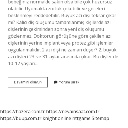
bebeğiniz normalde sakin olsa bile çok huzursuz
olabilir. Uyumakta zorluk çekebilir ve geceleri
beslenmeyi reddedebilir. Büyük azı dişi tekrar çıkar
mı? Kalıcı diş oluşumu tamamlanmış kişilerde azı
dişlerinin çekiminden sonra yeni diş oluşumu
gözlenmez. Doktorun görüşüne göre çekilen azı
dişlerinin yerine implant veya protez gibi işlemler
uygulanmalıdır. 2 azı dişi ne zaman düşer? 2. büyük
azı dişleri 23. ve 31. aylar arasında çıkar. Bu dişler de
10-12 yaşları…
Büyük
Devamını okuyun
Yorum Bırak
Azı
Dişleri
Ne
Zaman
Çıkar
https://hazera.com.tr
https://nevainsaat.com.tr
https://buup.com.tr
knight online
nttgame
Sitemap