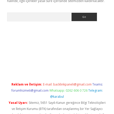
halinde, ilgili içerikler yasal süre içerisinde sitemizden kaldırılacaktır.
Arama
t
Reklam ve İletişim:
E-mail:
backlinkpaneli@gmail.com
Teams:
forumhizmeti@gmail.com
Whatsapp: 0262 606 0 726
Telegram:
@karabul
Yasal Uyarı:
Sitemiz, 5651 Sayılı Kanun gereğince Bilgi Teknolojileri
ve İletişim Kurumu (BTK) tarafından onaylanmış bir Yer Sağlayıcı