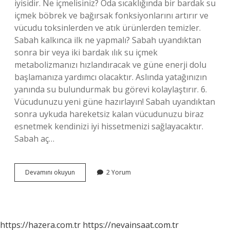
iyisidir. Ne içmelisiniz? Oda sıcaklığında bir bardak su
içmek böbrek ve bağırsak fonksiyonlarını artırır ve
vücudu toksinlerden ve atık ürünlerden temizler.
Sabah kalkınca ilk ne yapmalı? Sabah uyandıktan
sonra bir veya iki bardak ılık su içmek
metabolizmanızı hızlandıracak ve güne enerji dolu
başlamanıza yardımcı olacaktır. Aslında yatağınızın
yanında su bulundurmak bu görevi kolaylaştırır. 6.
Vücudunuzu yeni güne hazırlayın! Sabah uyandıktan
sonra uykuda hareketsiz kalan vücudunuzu biraz
esnetmek kendinizi iyi hissetmenizi sağlayacaktır.
Sabah aç…
Sabah
Devamını okuyun
2 Yorum
Kalkınca
Ilk
Ne
Içilmeli
https://hazera.com.tr
https://nevainsaat.com.tr