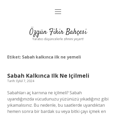
menüyü
Anasayfa
aç
Gizlilik Politikası
Özgün Fikir Bahçesi
Yasal Uyarı
Yaratıcı düşüncelerle zihnini yeşert!
Hakkımızda
Etiket:
Sabah kalkınca ilk ne yemeli
Sabah Kalkınca Ilk Ne Içilmeli
Tarih: Eylül 7, 2024
Sabahları aç karnına ne içilmeli? Sabah
uyandığınızda vücudunuzu yüzünüzü yıkadığınız gibi
yıkamalısınız. Bu nedenle, bu saatlerde uyandıktan
hemen sonra bir bardak su veya bitki çayı içmek en