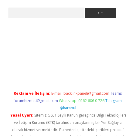
Arama
t
Reklam ve İletişim:
E-mail:
backlinkpaneli@gmail.com
Teams:
forumhizmeti@gmail.com
Whatsapp: 0262 606 0 726
Telegram:
@karabul
Yasal Uyarı:
Sitemiz, 5651 Sayılı Kanun gereğince Bilgi Teknolojileri
ve İletişim Kurumu (BTK) tarafından onaylanmış bir Yer Sağlayıcı
olarak hizmet vermektedir. Bu nedenle, sitedeki içerikleri proaktif