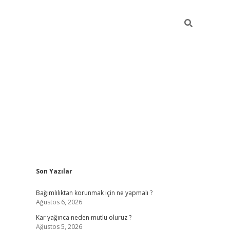
Sidebar
Son Yazılar
hiltonbe
Bağımlılıktan korunmak için ne yapmalı ?
Ağustos 6, 2026
Kar yağınca neden mutlu oluruz ?
Ağustos 5, 2026