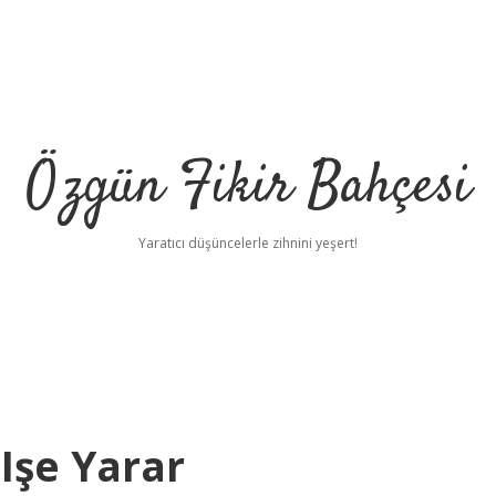
Özgün Fikir Bahçesi
Yaratıcı düşüncelerle zihnini yeşert!
şe Yarar