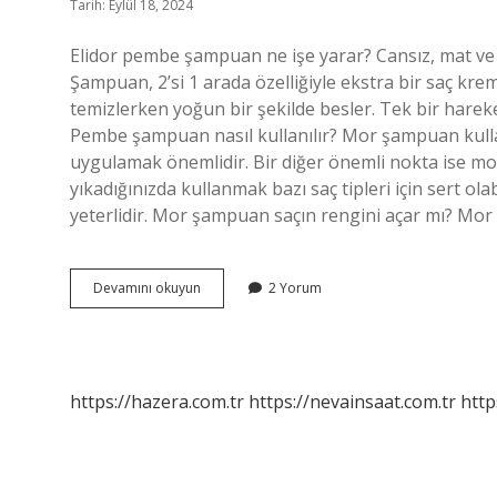
Tarih: Eylül 18, 2024
Elidor pembe şampuan ne işe yarar? Cansız, mat ve 
Şampuan, 2’si 1 arada özelliğiyle ekstra bir saç kr
temizlerken yoğun bir şekilde besler. Tek bir hareke
Pembe şampuan nasıl kullanılır? Mor şampuan kulla
uygulamak önemlidir. Bir diğer önemli nokta ise mo
yıkadığınızda kullanmak bazı saç tipleri için sert ola
yeterlidir. Mor şampuan saçın rengini açar mı? M
Pembe
Devamını okuyun
2 Yorum
Şampuan
Ne
Işe
Yarar
https://hazera.com.tr
https://nevainsaat.com.tr
http