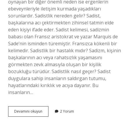
oynayan bir diğer önemli neden ise ergenlerin
ebeveynleriyle iletişim kurmada yaşadıkları
sorunlardır. Sadistlik nereden gelir? Sadist,
başkalarına acı çektirmekten zihinsel tatmin elde
eden kişiyi ifade eder. Sadist kelimesi, sadizmin
babası olan Fransız aristokrat ve yazar Marquis de
Sade’nin isminden türemiştir. Fransızca kökenli bir
kelimedir. Sadistlik bir hastalık mıdır? Sadizm, kişinin
başkalarının acı veya rahatsızlık yaşamasını
görmekten zevk almasıyla oluşan bir kişilik
bozukluğu türüdür. Sadistlik nasıl geçer? Sadist
duygulara sahip insanların saldırgan tutumu,
hayatlarındaki kırıklık ve acıya dayanır. Bu
insanların…
Sadistlik
Devamını okuyun
2 Yorum
Doğuştan
Mıdır