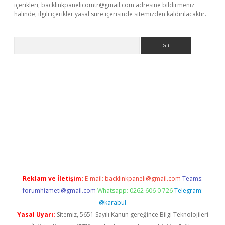
içerikleri,
backlinkpanelicomtr@gmail.com
adresine bildirmeniz
halinde, ilgili içerikler yasal süre içerisinde sitemizden kaldırılacaktır.
Arama
hiltonbet
Reklam ve İletişim:
E-mail:
backlinkpaneli@gmail.com
Teams:
forumhizmeti@gmail.com
Whatsapp: 0262 606 0 726
Telegram:
@karabul
Yasal Uyarı:
Sitemiz, 5651 Sayılı Kanun gereğince Bilgi Teknolojileri