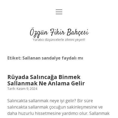
menüyü
Anasayfa
aç
Gizlilik Politikası
Özgün Fikir Bahçesi
Yasal Uyarı
Yaratıcı düşüncelerle zihnini yeşert!
Hakkımızda
Etiket:
Sallanan sandalye faydalı mı
Rüyada Salıncağa Binmek
Sallanmak Ne Anlama Gelir
Tarih: Kasım 9, 2024
Salıncakta sallanmak neye iyi gelir? Bir süre
salıncakta sallanmak çocuğun sakinleşmesine ve
daha huzurlu hissetmesine yardımcı olur. Sallanmak