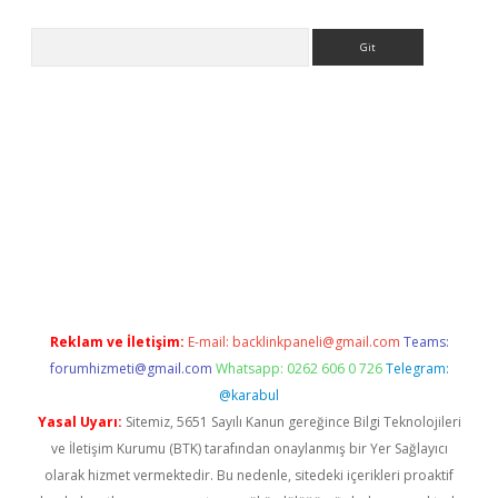
Arama
t
Reklam ve İletişim:
E-mail:
backlinkpaneli@gmail.com
Teams:
forumhizmeti@gmail.com
Whatsapp: 0262 606 0 726
Telegram:
@karabul
Yasal Uyarı:
Sitemiz, 5651 Sayılı Kanun gereğince Bilgi Teknolojileri
ve İletişim Kurumu (BTK) tarafından onaylanmış bir Yer Sağlayıcı
olarak hizmet vermektedir. Bu nedenle, sitedeki içerikleri proaktif