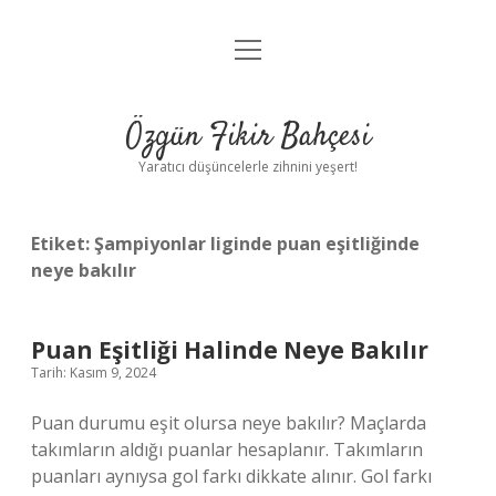
menüyü
Anasayfa
aç
Gizlilik Politikası
Özgün Fikir Bahçesi
Yasal Uyarı
Yaratıcı düşüncelerle zihnini yeşert!
Hakkımızda
Etiket:
Şampiyonlar liginde puan eşitliğinde
neye bakılır
Puan Eşitliği Halinde Neye Bakılır
Tarih: Kasım 9, 2024
Puan durumu eşit olursa neye bakılır? Maçlarda
takımların aldığı puanlar hesaplanır. Takımların
puanları aynıysa gol farkı dikkate alınır. Gol farkı