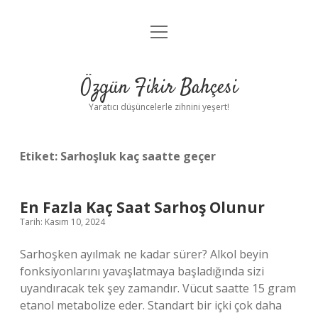
menüyü
Anasayfa
aç
Gizlilik Politikası
Özgün Fikir Bahçesi
Yasal Uyarı
Yaratıcı düşüncelerle zihnini yeşert!
Hakkımızda
Etiket:
Sarhoşluk kaç saatte geçer
En Fazla Kaç Saat Sarhoş Olunur
Tarih: Kasım 10, 2024
Sarhoşken ayılmak ne kadar sürer? Alkol beyin
fonksiyonlarını yavaşlatmaya başladığında sizi
uyandıracak tek şey zamandır. Vücut saatte 15 gram
etanol metabolize eder. Standart bir içki çok daha