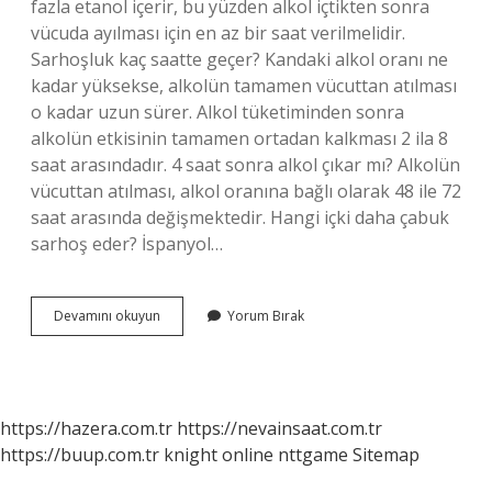
fazla etanol içerir, bu yüzden alkol içtikten sonra
vücuda ayılması için en az bir saat verilmelidir.
Sarhoşluk kaç saatte geçer? Kandaki alkol oranı ne
kadar yüksekse, alkolün tamamen vücuttan atılması
o kadar uzun sürer. Alkol tüketiminden sonra
alkolün etkisinin tamamen ortadan kalkması 2 ila 8
saat arasındadır. 4 saat sonra alkol çıkar mı? Alkolün
vücuttan atılması, alkol oranına bağlı olarak 48 ile 72
saat arasında değişmektedir. Hangi içki daha çabuk
sarhoş eder? İspanyol…
En
Devamını okuyun
Yorum Bırak
Fazla
Kaç
Saat
Sarhoş
Olunur
https://hazera.com.tr
https://nevainsaat.com.tr
https://buup.com.tr
knight online
nttgame
Sitemap