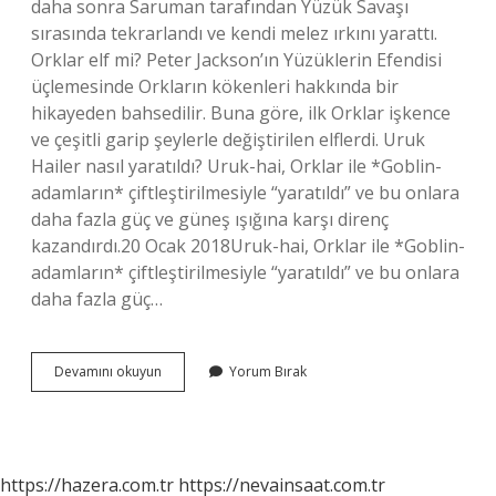
daha sonra Saruman tarafından Yüzük Savaşı
sırasında tekrarlandı ve kendi melez ırkını yarattı.
Orklar elf mi? Peter Jackson’ın Yüzüklerin Efendisi
üçlemesinde Orkların kökenleri hakkında bir
hikayeden bahsedilir. Buna göre, ilk Orklar işkence
ve çeşitli garip şeylerle değiştirilen elflerdi. Uruk
Hailer nasıl yaratıldı? Uruk-hai, Orklar ile *Goblin-
adamların* çiftleştirilmesiyle “yaratıldı” ve bu onlara
daha fazla güç ve güneş ışığına karşı direnç
kazandırdı.20 Ocak 2018Uruk-hai, Orklar ile *Goblin-
adamların* çiftleştirilmesiyle “yaratıldı” ve bu onlara
daha fazla güç…
Uruk
Devamını okuyun
Yorum Bırak
Hai
Elf
Mi
https://hazera.com.tr
https://nevainsaat.com.tr