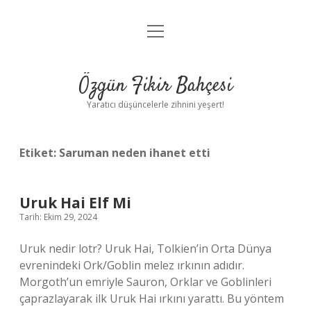
menüyü
Anasayfa
aç
Gizlilik Politikası
Özgün Fikir Bahçesi
Yasal Uyarı
Yaratıcı düşüncelerle zihnini yeşert!
Hakkımızda
Etiket:
Saruman neden ihanet etti
Uruk Hai Elf Mi
Tarih: Ekim 29, 2024
Uruk nedir lotr? Uruk Hai, Tolkien’in Orta Dünya
evrenindeki Ork/Goblin melez ırkının adıdır.
Morgoth’un emriyle Sauron, Orklar ve Goblinleri
çaprazlayarak ilk Uruk Hai ırkını yarattı. Bu yöntem