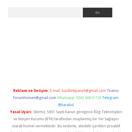
Arama
t
Reklam ve İletişim:
E-mail:
backlinkpaneli@gmail.com
Teams:
forumhizmeti@gmail.com
Whatsapp: 0262 606 0 726
Telegram:
@karabul
Yasal Uyarı:
Sitemiz, 5651 Sayılı Kanun gereğince Bilgi Teknolojileri
ve İletişim Kurumu (BTK) tarafından onaylanmış bir Yer Sağlayıcı
olarak hizmet vermektedir. Bu nedenle, sitedeki içerikleri proaktif