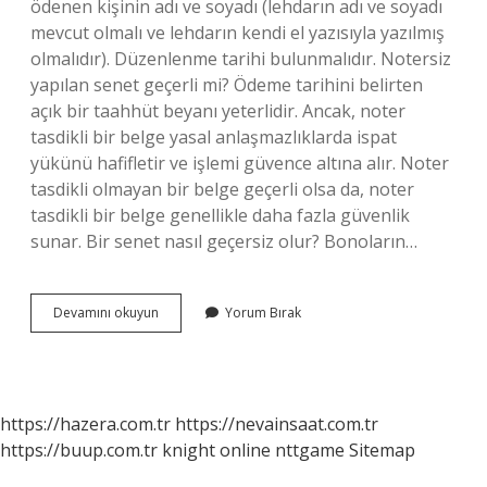
ödenen kişinin adı ve soyadı (lehdarın adı ve soyadı
mevcut olmalı ve lehdarın kendi el yazısıyla yazılmış
olmalıdır). Düzenlenme tarihi bulunmalıdır. Notersiz
yapılan senet geçerli mi? Ödeme tarihini belirten
açık bir taahhüt beyanı yeterlidir. Ancak, noter
tasdikli bir belge yasal anlaşmazlıklarda ispat
yükünü hafifletir ve işlemi güvence altına alır. Noter
tasdikli olmayan bir belge geçerli olsa da, noter
tasdikli bir belge genellikle daha fazla güvenlik
sunar. Bir senet nasıl geçersiz olur? Bonoların…
Geçerli
Devamını okuyun
Yorum Bırak
Bir
Senet
Nasıl
Olmalı
https://hazera.com.tr
https://nevainsaat.com.tr
https://buup.com.tr
knight online
nttgame
Sitemap