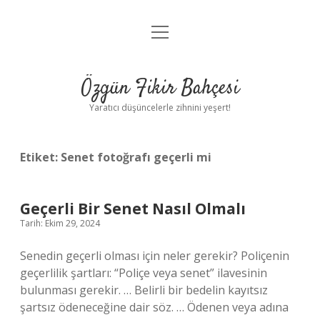
menüyü
Anasayfa
aç
Gizlilik Politikası
Özgün Fikir Bahçesi
Yasal Uyarı
Yaratıcı düşüncelerle zihnini yeşert!
Hakkımızda
Etiket:
Senet fotoğrafı geçerli mi
Geçerli Bir Senet Nasıl Olmalı
Tarih: Ekim 29, 2024
Senedin geçerli olması için neler gerekir? Poliçenin
geçerlilik şartları: “Poliçe veya senet” ilavesinin
bulunması gerekir. … Belirli bir bedelin kayıtsız
şartsız ödeneceğine dair söz. … Ödenen veya adına