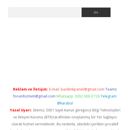
Arama
t
Reklam ve İletişim:
E-mail:
backlinkpaneli@gmail.com
Teams:
forumhizmeti@gmail.com
Whatsapp: 0262 606 0 726
Telegram:
@karabul
Yasal Uyarı:
Sitemiz, 5651 Sayılı Kanun gereğince Bilgi Teknolojileri
ve İletişim Kurumu (BTK) tarafından onaylanmış bir Yer Sağlayıcı
olarak hizmet vermektedir. Bu nedenle, sitedeki içerikleri proaktif