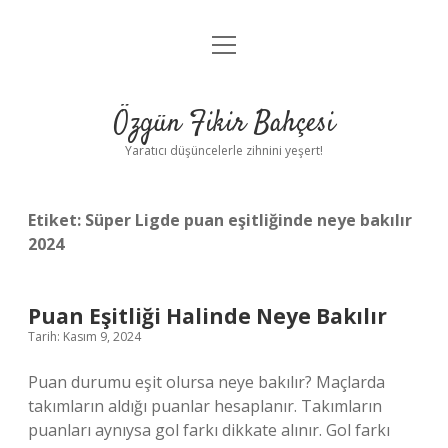
menüyü
Anasayfa
aç
Gizlilik Politikası
Özgün Fikir Bahçesi
Yasal Uyarı
Yaratıcı düşüncelerle zihnini yeşert!
Hakkımızda
Etiket:
Süper Ligde puan eşitliğinde neye bakılır
2024
Puan Eşitliği Halinde Neye Bakılır
Tarih: Kasım 9, 2024
Puan durumu eşit olursa neye bakılır? Maçlarda
takımların aldığı puanlar hesaplanır. Takımların
puanları aynıysa gol farkı dikkate alınır. Gol farkı