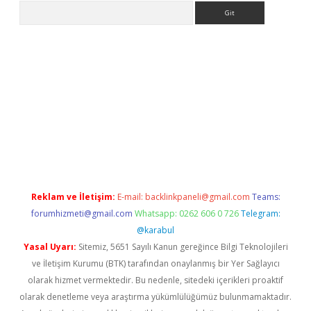
Arama
t
Reklam ve İletişim:
E-mail:
backlinkpaneli@gmail.com
Teams:
forumhizmeti@gmail.com
Whatsapp: 0262 606 0 726
Telegram:
@karabul
Yasal Uyarı:
Sitemiz, 5651 Sayılı Kanun gereğince Bilgi Teknolojileri
ve İletişim Kurumu (BTK) tarafından onaylanmış bir Yer Sağlayıcı
olarak hizmet vermektedir. Bu nedenle, sitedeki içerikleri proaktif
olarak denetleme veya araştırma yükümlülüğümüz bulunmamaktadır.