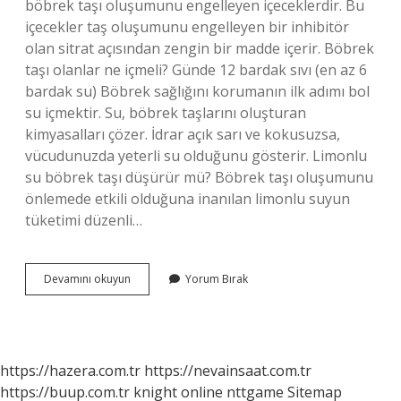
böbrek taşı oluşumunu engelleyen içeceklerdir. Bu
içecekler taş oluşumunu engelleyen bir inhibitör
olan sitrat açısından zengin bir madde içerir. Böbrek
taşı olanlar ne içmeli? Günde 12 bardak sıvı (en az 6
bardak su) Böbrek sağlığını korumanın ilk adımı bol
su içmektir. Su, böbrek taşlarını oluşturan
kimyasalları çözer. İdrar açık sarı ve kokusuzsa,
vücudunuzda yeterli su olduğunu gösterir. Limonlu
su böbrek taşı düşürür mü? Böbrek taşı oluşumunu
önlemede etkili olduğuna inanılan limonlu suyun
tüketimi düzenli…
Taş
Devamını okuyun
Yorum Bırak
Düşürmeye
Hangi
Içecek
Iyi
Gelir
https://hazera.com.tr
https://nevainsaat.com.tr
https://buup.com.tr
knight online
nttgame
Sitemap