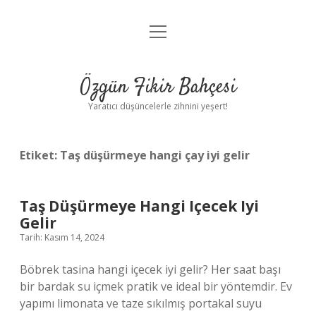
menüyü
Anasayfa
aç
Gizlilik Politikası
Özgün Fikir Bahçesi
Yasal Uyarı
Yaratıcı düşüncelerle zihnini yeşert!
Hakkımızda
Etiket:
Taş düşürmeye hangi çay iyi gelir
Taş Düşürmeye Hangi Içecek Iyi
Gelir
Tarih: Kasım 14, 2024
Böbrek tasina hangi içecek iyi gelir? Her saat başı
bir bardak su içmek pratik ve ideal bir yöntemdir. Ev
yapımı limonata ve taze sıkılmış portakal suyu