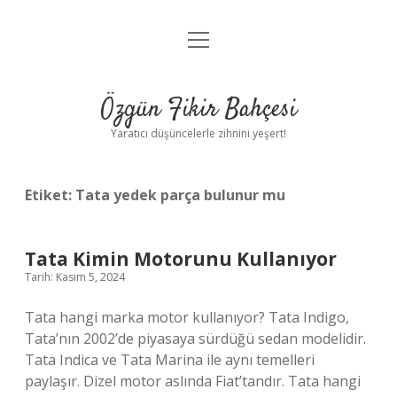
menüyü
Anasayfa
aç
Gizlilik Politikası
Özgün Fikir Bahçesi
Yasal Uyarı
Yaratıcı düşüncelerle zihnini yeşert!
Hakkımızda
Etiket:
Tata yedek parça bulunur mu
Tata Kimin Motorunu Kullanıyor
Tarih: Kasım 5, 2024
Tata hangi marka motor kullanıyor? Tata Indigo,
Tata’nın 2002’de piyasaya sürdüğü sedan modelidir.
Tata Indica ve Tata Marina ile aynı temelleri
paylaşır. Dizel motor aslında Fiat’tandır. Tata hangi