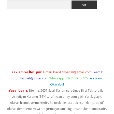
Arama
t
Reklam ve İletişim:
E-mail:
backlinkpaneli@gmail.com
Teams:
forumhizmeti@gmail.com
Whatsapp: 0262 606 0 726
Telegram:
@karabul
Yasal Uyarı:
Sitemiz, 5651 Sayılı Kanun gereğince Bilgi Teknolojileri
ve İletişim Kurumu (BTK) tarafından onaylanmış bir Yer Sağlayıcı
olarak hizmet vermektedir. Bu nedenle, sitedeki içerikleri proaktif
olarak denetleme veya araştırma yükümlülüğümüz bulunmamaktadır.