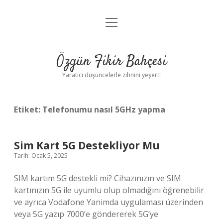
menüyü
Anasayfa
aç
Gizlilik Politikası
Özgün Fikir Bahçesi
Yasal Uyarı
Yaratıcı düşüncelerle zihnini yeşert!
Hakkımızda
Etiket:
Telefonumu nasıl 5GHz yapma
Sim Kart 5G Destekliyor Mu
Tarih: Ocak 5, 2025
SIM kartım 5G destekli mi? Cihazınızın ve SIM
kartınızın 5G ile uyumlu olup olmadığını öğrenebilir
ve ayrıca Vodafone Yanimda uygulaması üzerinden
veya 5G yazıp 7000’e göndererek 5G’ye