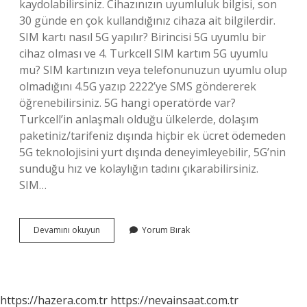
kaydolabilirsiniz. Cihazınızın uyumluluk bilgisi, son
30 günde en çok kullandığınız cihaza ait bilgilerdir.
SIM kartı nasıl 5G yapılır? Birincisi 5G uyumlu bir
cihaz olması ve 4. Turkcell SIM kartım 5G uyumlu
mu? SIM kartınızın veya telefonunuzun uyumlu olup
olmadığını 4.5G yazıp 2222’ye SMS göndererek
öğrenebilirsiniz. 5G hangi operatörde var?
Turkcell’in anlaşmalı olduğu ülkelerde, dolaşım
paketiniz/tarifeniz dışında hiçbir ek ücret ödemeden
5G teknolojisini yurt dışında deneyimleyebilir, 5G’nin
sunduğu hız ve kolaylığın tadını çıkarabilirsiniz.
SIM…
Sim
Devamını okuyun
Yorum Bırak
Kart
5G
Destekliyor
Mu
https://hazera.com.tr
https://nevainsaat.com.tr