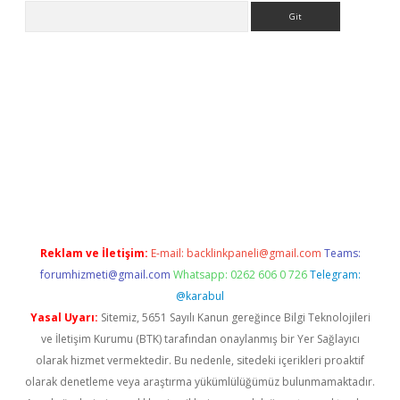
Arama
t
Reklam ve İletişim:
E-mail:
backlinkpaneli@gmail.com
Teams:
forumhizmeti@gmail.com
Whatsapp: 0262 606 0 726
Telegram:
@karabul
Yasal Uyarı:
Sitemiz, 5651 Sayılı Kanun gereğince Bilgi Teknolojileri
ve İletişim Kurumu (BTK) tarafından onaylanmış bir Yer Sağlayıcı
olarak hizmet vermektedir. Bu nedenle, sitedeki içerikleri proaktif
olarak denetleme veya araştırma yükümlülüğümüz bulunmamaktadır.