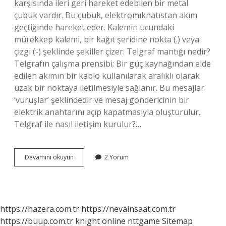
karşısında ileri geri hareket edebilen bir metal
çubuk vardır. Bu çubuk, elektromıknatıstan akım
geçtiğinde hareket eder. Kalemin ucundaki
mürekkep kalemi, bir kağıt şeridine nokta (.) veya
çizgi (-) şeklinde şekiller çizer. Telgraf mantığı nedir?
Telgrafın çalışma prensibi; Bir güç kaynağından elde
edilen akımın bir kablo kullanılarak aralıklı olarak
uzak bir noktaya iletilmesiyle sağlanır. Bu mesajlar
‘vuruşlar’ şeklindedir ve mesaj göndericinin bir
elektrik anahtarını açıp kapatmasıyla oluşturulur.
Telgraf ile nasıl iletişim kurulur?…
Telgraf
Devamını okuyun
2 Yorum
Kaç
Saatte
Gider
https://hazera.com.tr
https://nevainsaat.com.tr
https://buup.com.tr
knight online
nttgame
Sitemap