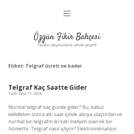
menüyü
Anasayfa
aç
Gizlilik Politikası
Özgün Fikir Bahçesi
Yasal Uyarı
Yaratıcı düşüncelerle zihnini yeşert!
Hakkımızda
Etiket:
Telgraf ücreti ne kadar
Telgraf Kaç Saatte Gider
Tarih: Eylül 17, 2024
Normal telgraf kaç günde gider? Bu, kabul
edildikten sonra altı saat içinde alıcıya ulaştırılan ve
normal bir telgrafın iki katı maliyeti olan ek bir
hizmettir. Telgraf nasıl işliyor? Elektromıknatısın