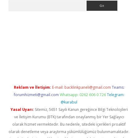
Arama
t
Reklam ve İletişim:
E-mail:
backlinkpaneli@gmail.com
Teams:
forumhizmeti@gmail.com
Whatsapp: 0262 606 0 726
Telegram:
@karabul
Yasal Uyarı:
Sitemiz, 5651 Sayılı Kanun gereğince Bilgi Teknolojileri
ve İletişim Kurumu (BTK) tarafından onaylanmış bir Yer Sağlayıcı
olarak hizmet vermektedir. Bu nedenle, sitedeki içerikleri proaktif
olarak denetleme veya araştırma yükümlülüğümüz bulunmamaktadır.