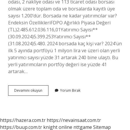
odası, 2 nakliye odası ve 113 ticaret odası borsası
olmak üzere toplam oda ve borsalarda kayıtlı üye
sayısı 1.200’dür. Borsada ne kadar yatırımcılar var?
Endeksin ÖzellikleriFDPO Ağırlıklı Piyasa Değeri
(TL)2.485.612.036.116,01Yatırımcı Sayısı**
(30.09.2024)5.399.253Yatırımcı Sayısı**
(31.08.2024)5.480. 2024 borsada kaç kişi var? 2024’ün
ilk 5 ayında portföyü 1 milyon lira ve üzeri olan yerli
yatırımcı sayısı yüzde 31 artarak 240 bine ulaştı. Bu
yerli yatırımcıların portföy değeri ise yüzde 41
artarak…
Türkiye
Devamını okuyun
Yorum Bırak
Borsasında
Kaç
Kişi
Var
https://hazera.com.tr
https://nevainsaat.com.tr
https://buup.com.tr
knight online
nttgame
Sitemap