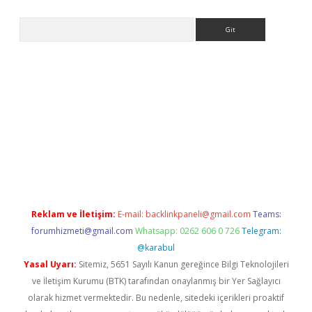
Arama
t
Reklam ve İletişim:
E-mail:
backlinkpaneli@gmail.com
Teams:
forumhizmeti@gmail.com
Whatsapp: 0262 606 0 726
Telegram:
@karabul
Yasal Uyarı:
Sitemiz, 5651 Sayılı Kanun gereğince Bilgi Teknolojileri
ve İletişim Kurumu (BTK) tarafından onaylanmış bir Yer Sağlayıcı
olarak hizmet vermektedir. Bu nedenle, sitedeki içerikleri proaktif