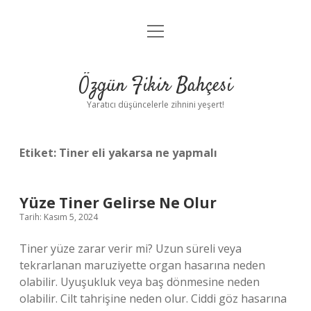
menüyü
Anasayfa
aç
Gizlilik Politikası
Özgün Fikir Bahçesi
Yasal Uyarı
Yaratıcı düşüncelerle zihnini yeşert!
Hakkımızda
Etiket:
Tiner eli yakarsa ne yapmalı
Yüze Tiner Gelirse Ne Olur
Tarih: Kasım 5, 2024
Tiner yüze zarar verir mi? Uzun süreli veya
tekrarlanan maruziyette organ hasarına neden
olabilir. Uyuşukluk veya baş dönmesine neden
olabilir. Cilt tahrişine neden olur. Ciddi göz hasarına