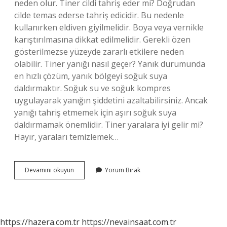
neden olur. Tiner cildi tahriş eder mi? Doğrudan
cilde temas ederse tahriş edicidir. Bu nedenle
kullanırken eldiven giyilmelidir. Boya veya vernikle
karıştırılmasına dikkat edilmelidir. Gerekli özen
gösterilmezse yüzeyde zararlı etkilere neden
olabilir. Tiner yanığı nasıl geçer? Yanık durumunda
en hızlı çözüm, yanık bölgeyi soğuk suya
daldırmaktır. Soğuk su ve soğuk kompres
uygulayarak yanığın şiddetini azaltabilirsiniz. Ancak
yanığı tahriş etmemek için aşırı soğuk suya
daldırmamak önemlidir. Tiner yaralara iyi gelir mi?
Hayır, yaraları temizlemek…
Yüze
Devamını okuyun
Yorum Bırak
Tiner
Gelirse
Ne
Olur
https://hazera.com.tr
https://nevainsaat.com.tr