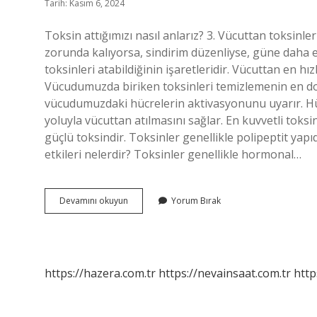
Tarih: Kasım 6, 2024
Toksin attığımızı nasıl anlarız? 3. Vücuttan toksinleri
zorunda kalıyorsa, sindirim düzenliyse, güne daha e
toksinleri atabildiğinin işaretleridir. Vücuttan en hızl
Vücudumuzda biriken toksinleri temizlemenin en do
vücudumuzdaki hücrelerin aktivasyonunu uyarır. Hücre
yoluyla vücuttan atılmasını sağlar. En kuvvetli toks
güçlü toksindir. Toksinler genellikle polipeptit yapı
etkileri nelerdir? Toksinler genellikle hormonal…
Toksin
Devamını okuyun
Yorum Bırak
Attığını
Nasıl
Anlarız
https://hazera.com.tr
https://nevainsaat.com.tr
http