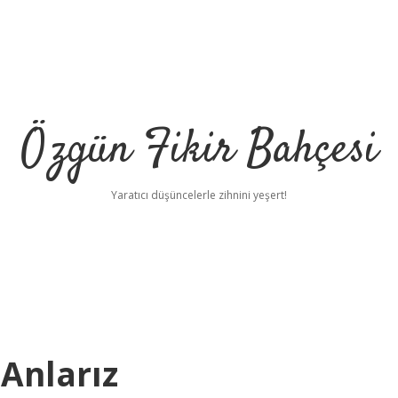
Özgün Fikir Bahçesi
Yaratıcı düşüncelerle zihnini yeşert!
 Anlarız