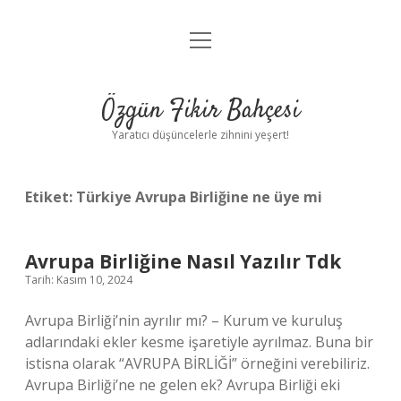
menüyü
Anasayfa
aç
Gizlilik Politikası
Özgün Fikir Bahçesi
Yasal Uyarı
Yaratıcı düşüncelerle zihnini yeşert!
Hakkımızda
Etiket:
Türkiye Avrupa Birliğine ne üye mi
Avrupa Birliğine Nasıl Yazılır Tdk
Tarih: Kasım 10, 2024
Avrupa Birliği’nin ayrılır mı? – Kurum ve kuruluş
adlarındaki ekler kesme işaretiyle ayrılmaz. Buna bir
istisna olarak “AVRUPA BİRLİĞİ” örneğini verebiliriz.
Avrupa Birliği’ne ne gelen ek? Avrupa Birliği eki