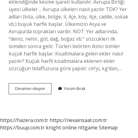
eklendiğinde kesme işareti kullanılır: Avrupa Birliği
üyesi ülkeler… Avrupa ülkeleri nasıl yazılır TDK? Yer
adları (kıta, ülke, bölge, il, ilçe, köy, ilçe, cadde, sokak
vb.) büyük harfle başlar. Ülkemizin Asya ve
Avrupa’da toprakları vardır. NOT: Yer adlarında,
“deniz, nehir, göl, dağ, boğaz vb.” sözcükleri ilk
isimden sonra gelir. Türleri belirten ikinci isimler
küçük harfle başlar. Kısaltmalara gelen ekler nasıl
yazılır? Küçük harfli kısaltmalara eklenen ekler
sözcüğün telaffuzuna göre yapılır: cm’yi, kg’dan,…
Avrupa
Devamını okuyun
Yorum Bırak
Birliğine
Nasıl
Yazılır
Tdk
https://hazera.com.tr
https://nevainsaat.com.tr
https://buup.com.tr
knight online
nttgame
Sitemap