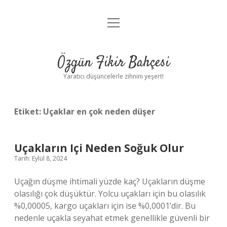
menüyü
Anasayfa
aç
Gizlilik Politikası
Özgün Fikir Bahçesi
Yasal Uyarı
Yaratıcı düşüncelerle zihnini yeşert!
Hakkımızda
Etiket:
Uçaklar en çok neden düşer
Uçakların Içi Neden Soğuk Olur
Tarih: Eylül 8, 2024
Uçağın düşme ihtimali yüzde kaç? Uçakların düşme
olasılığı çok düşüktür. Yolcu uçakları için bu olasılık
%0,00005, kargo uçakları için ise %0,0001’dir. Bu
nedenle uçakla seyahat etmek genellikle güvenli bir