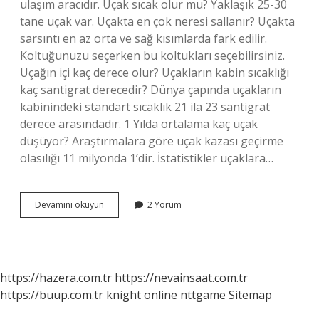
ulaşım aracıdır. Uçak sıcak olur mu? Yaklaşık 25-30
tane uçak var. Uçakta en çok neresi sallanır? Uçakta
sarsıntı en az orta ve sağ kısımlarda fark edilir.
Koltuğunuzu seçerken bu koltukları seçebilirsiniz.
Uçağın içi kaç derece olur? Uçakların kabin sıcaklığı
kaç santigrat derecedir? Dünya çapında uçakların
kabinindeki standart sıcaklık 21 ila 23 santigrat
derece arasındadır. 1 Yılda ortalama kaç uçak
düşüyor? Araştırmalara göre uçak kazası geçirme
olasılığı 11 milyonda 1’dir. İstatistikler uçaklara…
Uçakların
Devamını okuyun
2 Yorum
Içi
Neden
Soğuk
Olur
https://hazera.com.tr
https://nevainsaat.com.tr
https://buup.com.tr
knight online
nttgame
Sitemap