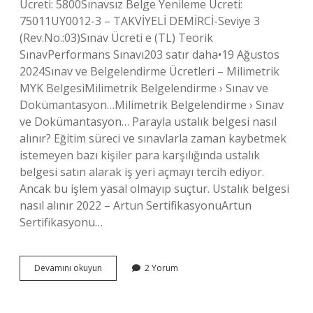
Ücreti: 5800Sınavsız Belge Yenileme Ücreti:
75011UY0012-3 – TAKVİYELİ DEMİRCİ-Seviye 3
(Rev.No.:03)Sınav Ücreti e (TL) Teorik
SınavPerformans Sınavı203 satır daha•19 Ağustos
2024Sınav ve Belgelendirme Ücretleri – Milimetrik
MYK BelgesiMilimetrik Belgelendirme › Sınav ve
Dokümantasyon…Milimetrik Belgelendirme › Sınav
ve Dokümantasyon… Parayla ustalık belgesi nasıl
alınır? Eğitim süreci ve sınavlarla zaman kaybetmek
istemeyen bazı kişiler para karşılığında ustalık
belgesi satın alarak iş yeri açmayı tercih ediyor.
Ancak bu işlem yasal olmayıp suçtur. Ustalık belgesi
nasıl alınır 2022 – Artun SertifikasyonuArtun
Sertifikasyonu…
Ustalık
Devamını okuyun
2 Yorum
Belgesi
Ücreti
Ne