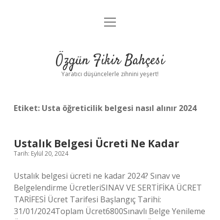
menüyü
Anasayfa
aç
Gizlilik Politikası
Özgün Fikir Bahçesi
Yasal Uyarı
Yaratıcı düşüncelerle zihnini yeşert!
Hakkımızda
Etiket:
Usta öğreticilik belgesi nasıl alınır 2024
Ustalık Belgesi Ücreti Ne Kadar
Tarih: Eylül 20, 2024
Ustalık belgesi ücreti ne kadar 2024? Sınav ve
Belgelendirme ÜcretleriSINAV VE SERTİFİKA ÜCRET
TARİFESİ Ücret Tarifesi Başlangıç ​​Tarihi:
31/01/2024Toplam Ücret6800Sınavlı Belge Yenileme