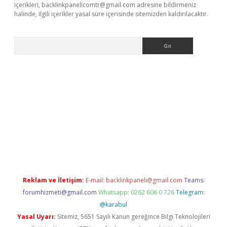
içerikleri,
backlinkpanelicomtr@gmail.com
adresine bildirmeniz
halinde, ilgili içerikler yasal süre içerisinde sitemizden kaldırılacaktır.
Arama
t
Reklam ve İletişim:
E-mail:
backlinkpaneli@gmail.com
Teams:
forumhizmeti@gmail.com
Whatsapp: 0262 606 0 726
Telegram:
@karabul
Yasal Uyarı:
Sitemiz, 5651 Sayılı Kanun gereğince Bilgi Teknolojileri