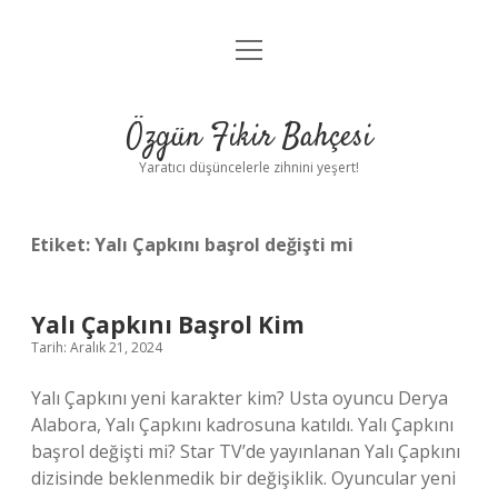
menüyü
Anasayfa
aç
Gizlilik Politikası
Özgün Fikir Bahçesi
Yasal Uyarı
Yaratıcı düşüncelerle zihnini yeşert!
Hakkımızda
Etiket:
Yalı Çapkını başrol değişti mi
Yalı Çapkını Başrol Kim
Tarih: Aralık 21, 2024
Yalı Çapkını yeni karakter kim? Usta oyuncu Derya
Alabora, Yalı Çapkını kadrosuna katıldı. Yalı Çapkını
başrol değişti mi? Star TV’de yayınlanan Yalı Çapkını
dizisinde beklenmedik bir değişiklik. Oyuncular yeni