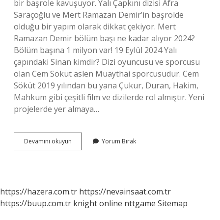
bir başrole kavuşuyor. Yalı Çapkını dizisi Afra
Saraçoğlu ve Mert Ramazan Demir’in başrolde
olduğu bir yapım olarak dikkat çekiyor. Mert
Ramazan Demir bölüm başı ne kadar alıyor 2024?
Bölüm başına 1 milyon var! 19 Eylül 2024 Yalı
çapındaki Sinan kimdir? Dizi oyuncusu ve sporcusu
olan Cem Söküt aslen Muaythai sporcusudur. Cem
Söküt 2019 yılından bu yana Çukur, Duran, Hakim,
Mahkum gibi çeşitli film ve dizilerde rol almıştır. Yeni
projelerde yer almaya…
Yalı
Devamını okuyun
Yorum Bırak
Çapkını
Başrol
Kim
https://hazera.com.tr
https://nevainsaat.com.tr
https://buup.com.tr
knight online
nttgame
Sitemap