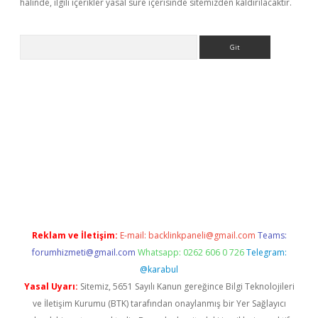
halinde, ilgili içerikler yasal süre içerisinde sitemizden kaldırılacaktır.
Arama
Reklam ve İletişim:
E-mail:
backlinkpaneli@gmail.com
Teams:
forumhizmeti@gmail.com
Whatsapp: 0262 606 0 726
Telegram:
@karabul
Yasal Uyarı:
Sitemiz, 5651 Sayılı Kanun gereğince Bilgi Teknolojileri
ve İletişim Kurumu (BTK) tarafından onaylanmış bir Yer Sağlayıcı