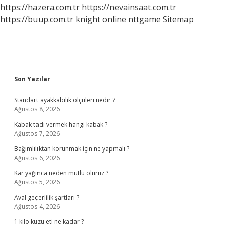
Kez
https://hazera.com.tr
https://nevainsaat.com.tr
Yıkanmalı
https://buup.com.tr
knight online
nttgame
Sitemap
Sidebar
Son Yazılar
Standart ayakkabılık ölçüleri nedir ?
Ağustos 8, 2026
Kabak tadı vermek hangi kabak ?
Ağustos 7, 2026
Bağımlılıktan korunmak için ne yapmalı ?
Ağustos 6, 2026
Kar yağınca neden mutlu oluruz ?
Ağustos 5, 2026
Aval geçerlilik şartları ?
Ağustos 4, 2026
1 kilo kuzu eti ne kadar ?