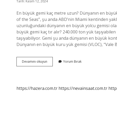
Tarih: Kasım 12, 2024
En büyük gemi kaç metre uzun? Dünyanın en büyük y
of the Seas”, şu anda ABD’nin Miami kentinden yakla
uzunluğundaki dünyanın en büyük yolcu gemisi olan 
büyük gemi kaç tır alır? 240.000 ton yük taşıyabile
taşıyabiliyor. Gemi şu anda dünyanın en büyük kon
Dünyanın en büyük kuru yük gemisi (VLOC), “Vale Braz
En
Devamını okuyun
Yorum Bırak
Büyük
Gemiler
Kaç
Metre
https://hazera.com.tr
https://nevainsaat.com.tr
http