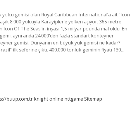
olcu gemisi olan Royal Caribbean International’a ait “Icon
şık 8.000 yolcuyla Karayipler’e yelken açıyor. 365 metre
Icon Of The Seas’in inşası 1,5 milyar pounda mal oldu. En
n gemi, aynı anda 24.000’den fazla standart konteyner
teyner gemisi. Dünyanın en büyük yük gemisi ne kadar?
il” ilk seferine çıktı. 400.000 tonluk geminin fiyatı 130…
s://buup.com.tr
knight online
nttgame
Sitemap