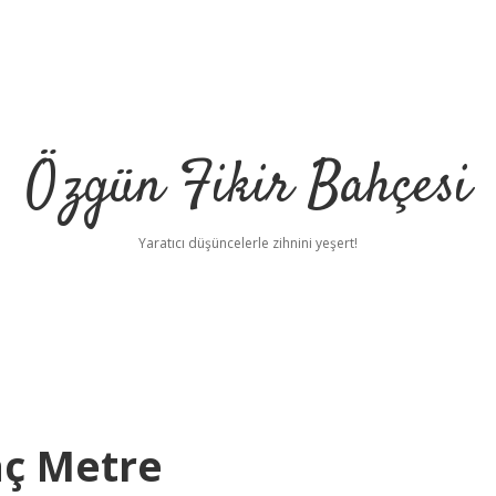
Özgün Fikir Bahçesi
Yaratıcı düşüncelerle zihnini yeşert!
aç Metre