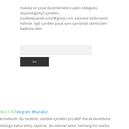
Hukuka ve yasal düzenlemelere aykırı olduğunu
düşündüğünüz içerikleri,
backlinkpanelicomtr@gmail.com
adresine bildirmeniz
halinde, ilgili içerikler yasal süre içerisinde sitemizden
kaldırılacaktır.
Arama
06 0 726
Telegram: @karabul
vermektedir. Bu nedenle, sitedeki içerikleri proaktif olarak denetleme
luğu kabul etmiş sayılırlar. Bu internet sitesi, herhangi bir marka,