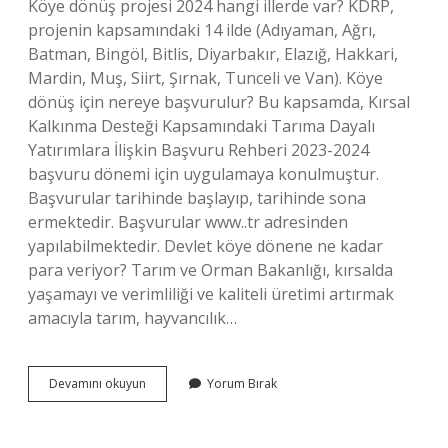
Köye dönüş projesi 2024 hangi illerde var? KDRP,
projenin kapsamındaki 14 ilde (Adıyaman, Ağrı,
Batman, Bingöl, Bitlis, Diyarbakır, Elazığ, Hakkari,
Mardin, Muş, Siirt, Şırnak, Tunceli ve Van). Köye
dönüş için nereye başvurulur? Bu kapsamda, Kırsal
Kalkınma Desteği Kapsamındaki Tarıma Dayalı
Yatırımlara İlişkin Başvuru Rehberi 2023-2024
başvuru dönemi için uygulamaya konulmuştur.
Başvurular tarihinde başlayıp, tarihinde sona
ermektedir. Başvurular www..tr adresinden
yapılabilmektedir. Devlet köye dönene ne kadar
para veriyor? Tarım ve Orman Bakanlığı, kırsalda
yaşamayı ve verimliliği ve kaliteli üretimi artırmak
amacıyla tarım, hayvancılık…
Köye
Devamını okuyun
Yorum Bırak
Dönüş
Projesi
Şartları