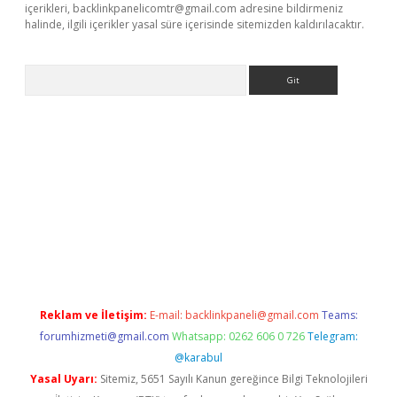
içerikleri,
backlinkpanelicomtr@gmail.com
adresine bildirmeniz
halinde, ilgili içerikler yasal süre içerisinde sitemizden kaldırılacaktır.
Arama
hiltonbet
Reklam ve İletişim:
E-mail:
backlinkpaneli@gmail.com
Teams:
forumhizmeti@gmail.com
Whatsapp: 0262 606 0 726
Telegram:
@karabul
Yasal Uyarı:
Sitemiz, 5651 Sayılı Kanun gereğince Bilgi Teknolojileri