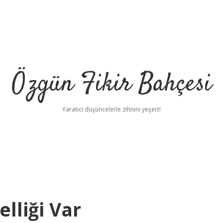
Özgün Fikir Bahçesi
Yaratıcı düşüncelerle zihnini yeşert!
lliği Var