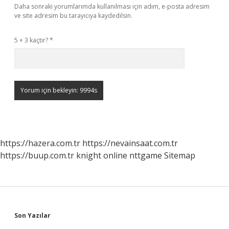
Daha sonraki yorumlarımda kullanılması için adım, e-posta adresim
ve site adresim bu tarayıcıya kaydedilsin.
5 + 3 kaçtır?
*
https://hazera.com.tr
https://nevainsaat.com.tr
https://buup.com.tr
knight online
nttgame
Sitemap
Sidebar
Son Yazılar