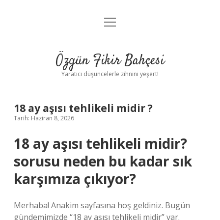
menüyü
Anasayfa
aç
Gizlilik Politikası
Özgün Fikir Bahçesi
Yasal Uyarı
Yaratıcı düşüncelerle zihnini yeşert!
Hakkımızda
18 ay aşısı tehlikeli midir ?
Tarih: Haziran 8, 2026
18 ay aşısı tehlikeli midir?
sorusu neden bu kadar sık
karşımıza çıkıyor?
Merhaba! Anakim sayfasına hoş geldiniz. Bugün
gündemimizde “18 ay aşısı tehlikeli midir” var.