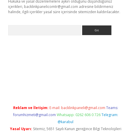
Hukuka ve yasal düzenlemelere aykırı olduğunu düşündüğünüz
içerikleri,
backlinkpanelicomtr@gmail.com
adresine bildirmeniz
halinde, ilgili içerikler yasal süre içerisinde sitemizden kaldırılacaktır.
Arama
ltonbet
Reklam ve İletişim:
E-mail:
backlinkpaneli@gmail.com
Teams:
forumhizmeti@gmail.com
Whatsapp: 0262 606 0 726
Telegram:
@karabul
Yasal Uyarı:
Sitemiz, 5651 Sayılı Kanun gereğince Bilgi Teknolojileri