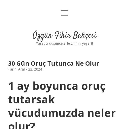
menüyü
Anasayfa
aç
Gizlilik Politikası
Özgün Fikir Bahçesi
Yasal Uyarı
Yaratıcı düşüncelerle zihnini yeşert!
Hakkımızda
30 Gün Oruç Tutunca Ne Olur
Tarih: Aralık 22, 2024
1 ay boyunca oruç
tutarsak
vücudumuzda neler
olur?