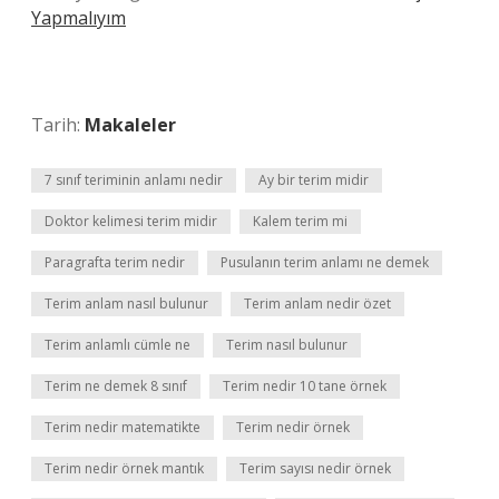
Yapmalıyım
Tarih:
Makaleler
7 sınıf teriminin anlamı nedir
Ay bir terim midir
Doktor kelimesi terim midir
Kalem terim mi
Paragrafta terim nedir
Pusulanın terim anlamı ne demek
Terim anlam nasıl bulunur
Terim anlam nedir özet
Terim anlamlı cümle ne
Terim nasıl bulunur
Terim ne demek 8 sınıf
Terim nedir 10 tane örnek
Terim nedir matematikte
Terim nedir örnek
Terim nedir örnek mantık
Terim sayısı nedir örnek