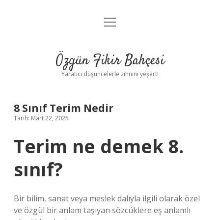
menüyü
Anasayfa
aç
Gizlilik Politikası
Özgün Fikir Bahçesi
Yasal Uyarı
Yaratıcı düşüncelerle zihnini yeşert!
Hakkımızda
8 Sınıf Terim Nedir
Tarih: Mart 22, 2025
Terim ne demek 8.
sınıf?
Bir bilim, sanat veya meslek dalıyla ilgili olarak özel
ve özgül bir anlam taşıyan sözcüklere eş anlamlı