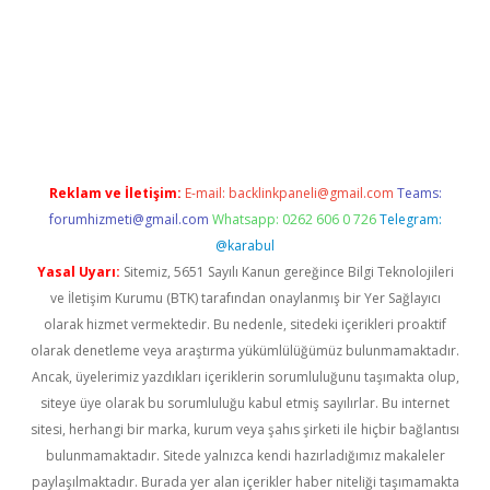
ltonbet
Reklam ve İletişim:
E-mail:
backlinkpaneli@gmail.com
Teams:
forumhizmeti@gmail.com
Whatsapp: 0262 606 0 726
Telegram:
@karabul
Yasal Uyarı:
Sitemiz, 5651 Sayılı Kanun gereğince Bilgi Teknolojileri
ve İletişim Kurumu (BTK) tarafından onaylanmış bir Yer Sağlayıcı
olarak hizmet vermektedir. Bu nedenle, sitedeki içerikleri proaktif
olarak denetleme veya araştırma yükümlülüğümüz bulunmamaktadır.
Ancak, üyelerimiz yazdıkları içeriklerin sorumluluğunu taşımakta olup,
siteye üye olarak bu sorumluluğu kabul etmiş sayılırlar. Bu internet
sitesi, herhangi bir marka, kurum veya şahıs şirketi ile hiçbir bağlantısı
bulunmamaktadır. Sitede yalnızca kendi hazırladığımız makaleler
paylaşılmaktadır. Burada yer alan içerikler haber niteliği taşımamakta