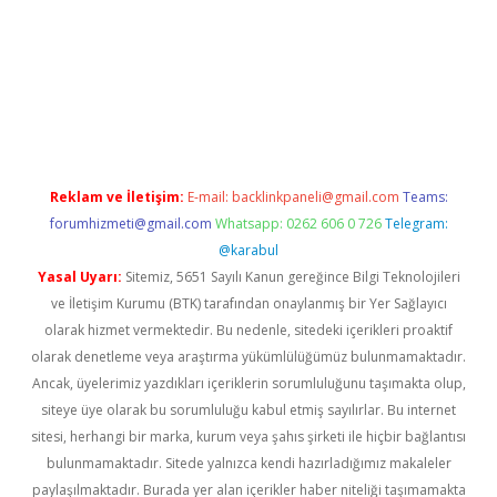
ltonbet
Reklam ve İletişim:
E-mail:
backlinkpaneli@gmail.com
Teams:
forumhizmeti@gmail.com
Whatsapp: 0262 606 0 726
Telegram:
@karabul
Yasal Uyarı:
Sitemiz, 5651 Sayılı Kanun gereğince Bilgi Teknolojileri
ve İletişim Kurumu (BTK) tarafından onaylanmış bir Yer Sağlayıcı
olarak hizmet vermektedir. Bu nedenle, sitedeki içerikleri proaktif
olarak denetleme veya araştırma yükümlülüğümüz bulunmamaktadır.
Ancak, üyelerimiz yazdıkları içeriklerin sorumluluğunu taşımakta olup,
siteye üye olarak bu sorumluluğu kabul etmiş sayılırlar. Bu internet
sitesi, herhangi bir marka, kurum veya şahıs şirketi ile hiçbir bağlantısı
bulunmamaktadır. Sitede yalnızca kendi hazırladığımız makaleler
paylaşılmaktadır. Burada yer alan içerikler haber niteliği taşımamakta