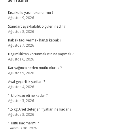
Sidebar
Son Yazılar
Kısa kollu yasin okunur mu ?
Ağustos 9, 2026
Standart ayakkabılık ölçüleri nedir ?
Ağustos 8, 2026
Kabak tadı vermek hangi kabak ?
Ağustos 7, 2026
Bağımlılıktan korunmak için ne yapmalı ?
Ağustos 6, 2026
Kar yağınca neden mutlu oluruz ?
Ağustos 5, 2026
Aval geçerlilik şartları ?
Ağustos 4, 2026
1 kilo kuzu eti ne kadar ?
Ağustos 3, 2026
1.5 kg Ariel deterjan fiyatları ne kadar ?
Ağustos 3, 2026
1 Kutu Kaç mermi ?
Temmuz 30, 2026