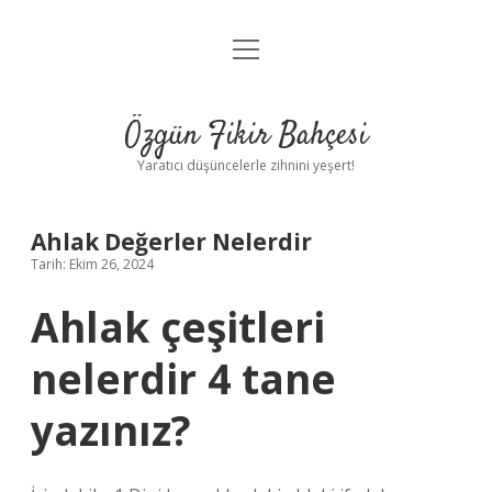
menüyü
Anasayfa
aç
Gizlilik Politikası
Özgün Fikir Bahçesi
Yasal Uyarı
Yaratıcı düşüncelerle zihnini yeşert!
Hakkımızda
Ahlak Değerler Nelerdir
Tarih: Ekim 26, 2024
Ahlak çeşitleri
nelerdir 4 tane
yazınız?