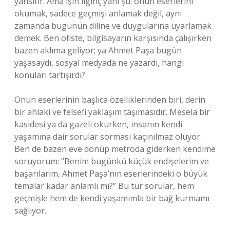
yansıtır. Ama işin ilginç yanı şu: onun eserlerini
okumak, sadece geçmişi anlamak değil, aynı
zamanda bugünün diline ve duygularına uyarlamak
demek. Ben ofiste, bilgisayarın karşısında çalışırken
bazen aklıma geliyor; ya Ahmet Paşa bugün
yaşasaydı, sosyal medyada ne yazardı, hangi
konuları tartışırdı?
Onun eserlerinin başlıca özelliklerinden biri, derin
bir ahlaki ve felsefi yaklaşım taşımasıdır. Mesela bir
kasidesi ya da gazeli okurken, insanın kendi
yaşamına dair sorular sorması kaçınılmaz oluyor.
Ben de bazen eve dönüp metroda giderken kendime
soruyorum: “Benim bugünkü küçük endişelerim ve
başarılarım, Ahmet Paşa’nın eserlerindeki o büyük
temalar kadar anlamlı mı?” Bu tür sorular, hem
geçmişle hem de kendi yaşamımla bir bağ kurmamı
sağlıyor.