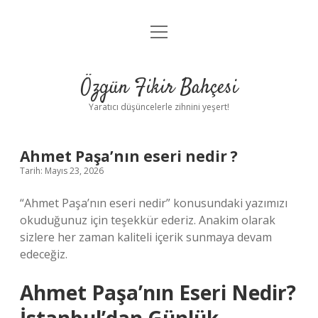
menüyü
Anasayfa
aç
Gizlilik Politikası
Özgün Fikir Bahçesi
Yasal Uyarı
Yaratıcı düşüncelerle zihnini yeşert!
Hakkımızda
Ahmet Paşa’nın eseri nedir ?
Tarih: Mayıs 23, 2026
“Ahmet Paşa’nın eseri nedir” konusundaki yazımızı
okuduğunuz için teşekkür ederiz. Anakim olarak
sizlere her zaman kaliteli içerik sunmaya devam
edeceğiz.
Ahmet Paşa’nın Eseri Nedir?