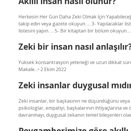
Akıllı insan nasıl olunur?
Herkesin Her Gün Daha Zeki Olmak İçin Yapabileceği 1
takip edin veya gazete okuyun. … 3- Yapılacaklar lis
listesini yapın. … 5- Bir kitaptan bir bölüm okuyun. …
Zeki bir insan nasıl anlaşılır
Yüksek konsantrasyon yeteneği ve uzun dikkat süresini
Makale…• 2 Ekim 2022
Zeki insanlar duygusal mıdı
Zeki insanlar, bir başkasının ne düşündüğünü veya h
psikologlar, empatiyi, başkalarının ihtiyaçlarına ve 
davranmayı, duygusal zekanın temel bileşenleri ola
Peygamberimize göre akıllı 