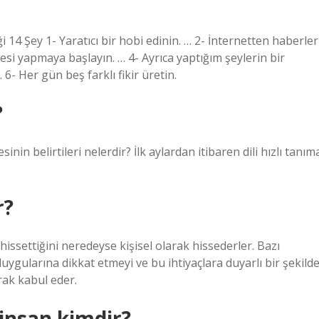
4 Şey 1- Yaratıcı bir hobi edinin. … 2- İnternetten haberler
tesi yapmaya başlayın. … 4- Ayrıca yaptığım şeylerin bir
 6- Her gün beş farklı fikir üretin.
?
n belirtileri nelerdir? İlk aylardan itibaren dili hızlı tanım
r?
issettiğini neredeyse kişisel olarak hissederler. Bazı
duygularına dikkat etmeyi ve bu ihtiyaçlara duyarlı bir şekild
rak kabul eder.
insan kimdir?