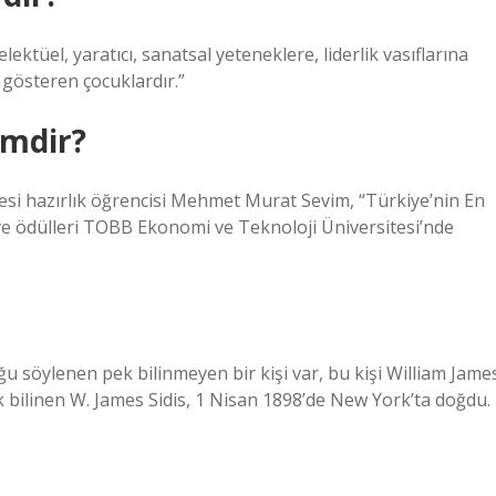
ktüel, yaratıcı, sanatsal yeteneklere, liderlik vasıflarına
 gösteren çocuklardır.”
imdir?
tesi hazırlık öğrencisi Mehmet Murat Sevim, “Türkiye’nin En
şiye ödülleri TOBB Ekonomi ve Teknoloji Üniversitesi’nde
u söylenen pek bilinmeyen bir kişi var, bu kişi William Jame
k bilinen W. James Sidis, 1 Nisan 1898’de New York’ta doğdu.