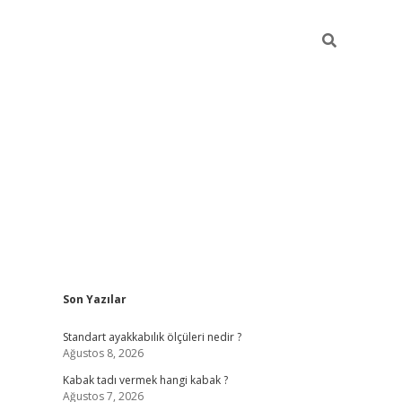
Sidebar
Son Yazılar
hiltonbet
Standart ayakkabılık ölçüleri nedir ?
Ağustos 8, 2026
Kabak tadı vermek hangi kabak ?
Ağustos 7, 2026