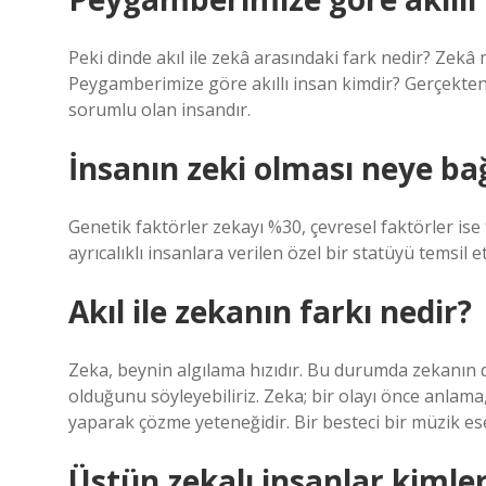
Peki dinde akıl ile zekâ arasındaki fark nedir? Zekâ m
Peygamberimize göre akıllı insan kimdir? Gerçekten
sorumlu olan insandır.
İnsanın zeki olması neye bağ
Genetik faktörler zekayı %30, çevresel faktörler ise 
ayrıcalıklı insanlara verilen özel bir statüyü temsil 
Akıl ile zekanın farkı nedir?
Zeka, beynin algılama hızıdır. Bu durumda zekanın d
olduğunu söyleyebiliriz. Zeka; bir olayı önce anla
yaparak çözme yeteneğidir. Bir besteci bir müzik eser
Üstün zekalı insanlar kimler