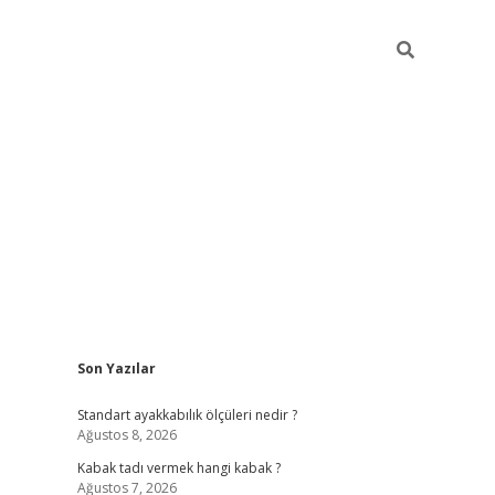
Sidebar
Son Yazılar
hiltonbet
Standart ayakkabılık ölçüleri nedir ?
Ağustos 8, 2026
Kabak tadı vermek hangi kabak ?
Ağustos 7, 2026