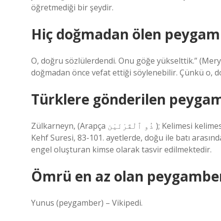
öğretmediği bir şeydir.
Hiç doğmadan ölen peygam
O, doğru sözlülerdendi. Onu göğe yükselttik.” (Merye
doğmadan önce vefat ettiği söylenebilir. Çünkü o, 
Türklere gönderilen peyga
Zülkarneyn, (Arapça ذُو ٱلْقَرْنَيْن ); Kelimesi kelimesine tercüme edilecek olursa, İki Boynuzlu, Kur’an-ı Kerim’de,
Kehf Suresi, 83-101. ayetlerde, doğu ile batı arasınd
engel oluşturan kimse olarak tasvir edilmektedir.
Ömrü en az olan peygamber
Yunus (peygamber) – Vikipedi.