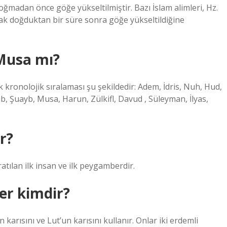
ğmadan önce göğe yükseltilmiştir. Bazı İslam alimleri, Hz.
ak doğduktan bir süre sonra göğe yükseltildiğine
Musa mı?
 kronolojik sıralaması şu şekildedir: Adem, İdris, Nuh, Hud,
yub, Şuayb, Musa, Harun, Zülkifl, Davud , Süleyman, İlyas,
r?
tılan ilk insan ve ilk peygamberdir.
r kimdir?
karısını ve Lut’un karısını kullanır. Onlar iki erdemli