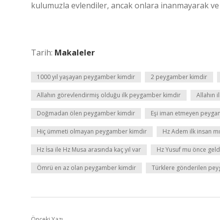
kulumuzla evlendiler, ancak onlara inanmayarak ve o
Tarih:
Makaleler
1000 yıl yaşayan peygamber kimdir
2 peygamber kimdir
Allahın görevlendirmiş olduğu ilk peygamber kimdir
Allahın 
Doğmadan ölen peygamber kimdir
Eşi iman etmeyen peyga
Hiç ümmeti olmayan peygamber kimdir
Hz Adem ilk insan m
Hz İsa ile Hz Musa arasında kaç yıl var
Hz Yusuf mu önce geld
Ömrü en az olan peygamber kimdir
Türklere gönderilen pe
Önceki Yazı