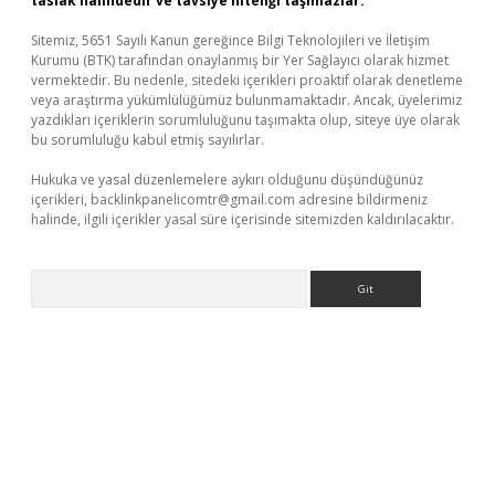
taslak halindedir ve tavsiye niteliği taşımazlar.
Sitemiz, 5651 Sayılı Kanun gereğince Bilgi Teknolojileri ve İletişim
Kurumu (BTK) tarafından onaylanmış bir Yer Sağlayıcı olarak hizmet
vermektedir. Bu nedenle, sitedeki içerikleri proaktif olarak denetleme
veya araştırma yükümlülüğümüz bulunmamaktadır. Ancak, üyelerimiz
yazdıkları içeriklerin sorumluluğunu taşımakta olup, siteye üye olarak
bu sorumluluğu kabul etmiş sayılırlar.
Hukuka ve yasal düzenlemelere aykırı olduğunu düşündüğünüz
içerikleri,
backlinkpanelicomtr@gmail.com
adresine bildirmeniz
halinde, ilgili içerikler yasal süre içerisinde sitemizden kaldırılacaktır.
Arama
t