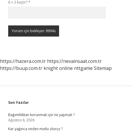
6 + 2 kaçtır?
*
https://hazera.com.tr
https://nevainsaat.com.tr
https://buup.com.tr
knight online
nttgame
Sitemap
Sidebar
Son Yazılar
Bağımlılıktan korunmak için ne yapmalı ?
Ağustos 6, 2026
Kar yağınca neden mutlu oluruz ?