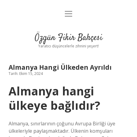
menüyü
Anasayfa
aç
Gizlilik Politikası
Özgün Fikir Bahçesi
Yasal Uyarı
Yaratıcı düşüncelerle zihnini yeşert!
Hakkımızda
Almanya Hangi Ülkeden Ayrıldı
Tarih: Ekim 15, 2024
Almanya hangi
ülkeye bağlıdır?
Almanya, sınırlarının çoğunu Avrupa Birliği üye
ülkeleriyle paylaşmaktadır. Ülkenin komşuları