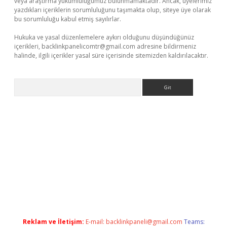
veya araştırma yükümlülüğümüz bulunmamaktadır. Ancak, üyelerimiz
yazdıkları içeriklerin sorumluluğunu taşımakta olup, siteye üye olarak
bu sorumluluğu kabul etmiş sayılırlar.
Hukuka ve yasal düzenlemelere aykırı olduğunu düşündüğünüz
içerikleri,
backlinkpanelicomtr@gmail.com
adresine bildirmeniz
halinde, ilgili içerikler yasal süre içerisinde sitemizden kaldırılacaktır.
Arama
tonbet
Reklam ve İletişim:
E-mail:
backlinkpaneli@gmail.com
Teams: