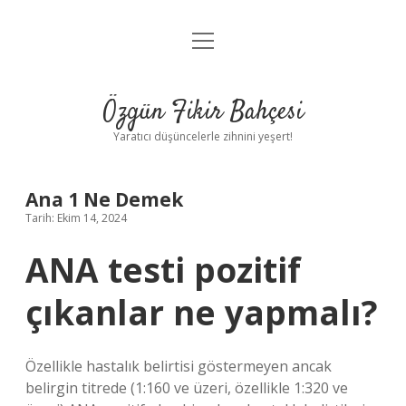
menüyü
Anasayfa
aç
Gizlilik Politikası
Özgün Fikir Bahçesi
Yasal Uyarı
Yaratıcı düşüncelerle zihnini yeşert!
Hakkımızda
Ana 1 Ne Demek
Tarih: Ekim 14, 2024
ANA testi pozitif
çıkanlar ne yapmalı?
Özellikle hastalık belirtisi göstermeyen ancak
belirgin titrede (1:160 ve üzeri, özellikle 1:320 ve