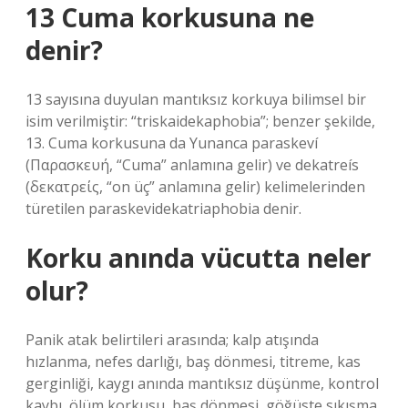
13 Cuma korkusuna ne
denir?
13 sayısına duyulan mantıksız korkuya bilimsel bir
isim verilmiştir: “triskaidekaphobia”; benzer şekilde,
13. Cuma korkusuna da Yunanca paraskeví
(Παρασκευή, “Cuma” anlamına gelir) ve dekatreís
(δεκατρείς, “on üç” anlamına gelir) kelimelerinden
türetilen paraskevidekatriaphobia denir.
Korku anında vücutta neler
olur?
Panik atak belirtileri arasında; kalp atışında
hızlanma, nefes darlığı, baş dönmesi, titreme, kas
gerginliği, kaygı anında mantıksız düşünme, kontrol
kaybı, ölüm korkusu, baş dönmesi, göğüste sıkışma