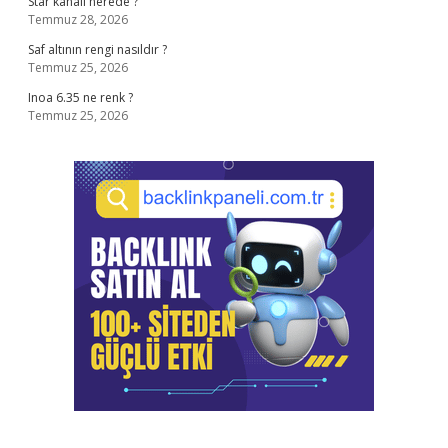
Star kanalı nerede ?
Temmuz 28, 2026
Saf altının rengi nasıldır ?
Temmuz 25, 2026
Inoa 6.35 ne renk ?
Temmuz 25, 2026