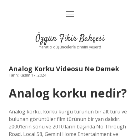
menüyü
Anasayfa
aç
Gizlilik Politikası
Özgün Fikir Bahçesi
Yasal Uyarı
Yaratıcı düşüncelerle zihnini yeşert!
Hakkımızda
Analog Korku Videosu Ne Demek
Tarih: Kasım 17, 2024
Analog korku nedir?
Analog korku, korku kurgu türünün bir alt türü ve
bulunan görüntüler film türünün bir yan dalıdır.
2000’lerin sonu ve 2010’ların başında No Through
Road, Local 58, Gemini Home Entertainment ve