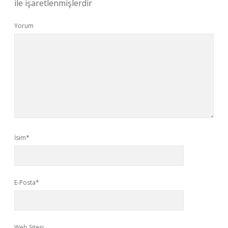
ile işaretlenmişlerdir
Yorum
İsim*
E-Posta*
Web Sitesi