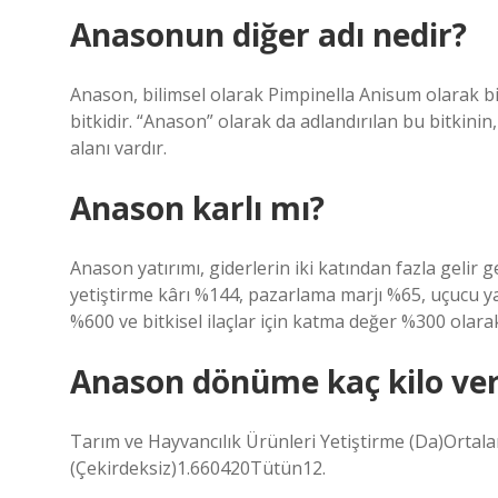
Anasonun diğer adı nedir?
Anason, bilimsel olarak Pimpinella Anisum olarak bi
bitkidir. “Anason” olarak da adlandırılan bu bitkinin
alanı vardır.
Anason karlı mı?
Anason yatırımı, giderlerin iki katından fazla gelir ge
yetiştirme kârı %144, pazarlama marjı %65, uçucu ya
%600 ve bitkisel ilaçlar için katma değer %300 olara
Anason dönüme kaç kilo ver
Tarım ve Hayvancılık Ürünleri Yetiştirme (Da)Or
(Çekirdeksiz)1.660420Tütün12.