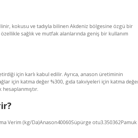
linir, kokusu ve tadıyla bilinen Akdeniz bölgesine özgü bir
, özellikle sağlık ve mutfak alanlarında geniş bir kullanım
tirdiği için karlı kabul edilir. Ayrıca, anason üretiminin
ğlar için katma değer %300, gıda takviyeleri için katma değe
k hesaplanmıştır.
ir?
talama Verim (kg/Da)Anason40060Süpürge otu3.350362Pamuk