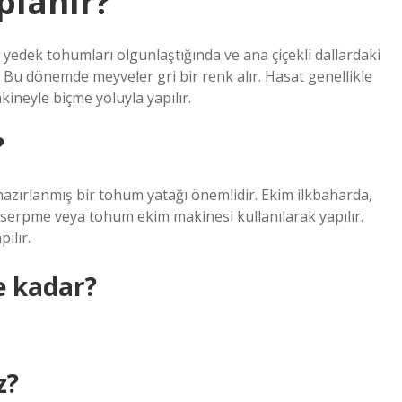
planır?
 yedek tohumları olgunlaştığında ve ana çiçekli dallardaki
Bu dönemde meyveler gri bir renk alır. Hasat genellikle
neyle biçme yoluyla yapılır.
?
hazırlanmış bir tohum yatağı önemlidir. Ekim ilkbaharda,
 serpme veya tohum ekim makinesi kullanılarak yapılır.
ılır.
e kadar?
z?