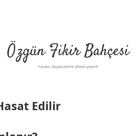
Özgün Fikir Bahçesi
Yaratıcı düşüncelerle zihnini yeşert!
asat Edilir