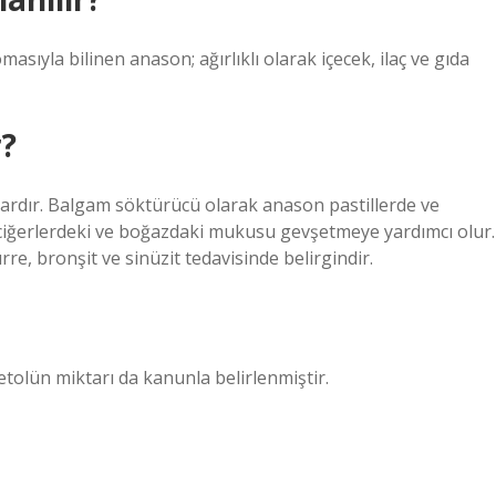
masıyla bilinen anason; ağırlıklı olarak içecek, ilaç ve gıda
r?
vardır. Balgam söktürücü olarak anason pastillerde ve
akciğerlerdeki ve boğazdaki mukusu gevşetmeye yardımcı olur.
rre, bronşit ve sinüzit tedavisinde belirgindir.
olün miktarı da kanunla belirlenmiştir.