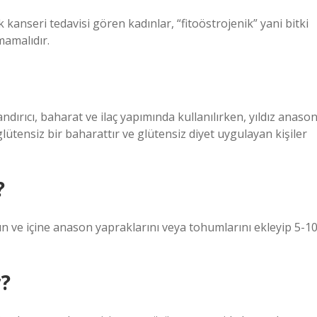
anseri tedavisi gören kadınlar, “fitoöstrojenik” yani bitki
mamalıdır.
ndırıcı, baharat ve ilaç yapımında kullanılırken, yıldız anaso
lütensiz bir baharattır ve glütensiz diyet uygulayan kişiler
?
ın ve içine anason yapraklarını veya tohumlarını ekleyip 5-1
r?