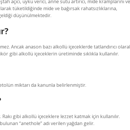
ştah açıcı, uyku verici, anne sütü artırıcı, mide kramplarını v
olarak tüketildiğinde mide ve bağırsak rahatsızlıklarına,
geldiği düşünülmektedir.
ır?
rmez. Ancak anason bazı alkollü içeceklerde tatlandırıcı olara
ör gibi alkollü içeceklerin üretiminde sıklıkla kullanılır.
olün miktarı da kanunla belirlenmiştir.
?
akı gibi alkollü içeceklere lezzet katmak için kullanılır.
bulunan “anethole” adı verilen yağdan gelir.