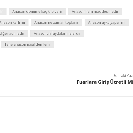
ır
Anason dönüme kaç kilo verir
Anason ham maddesi nedir
Anason karlı mı
Anason ne zaman toplanır
Anason uyku yapar mı
iğer adı nedir
Anasonun faydaları nelerdir
Tane anason nasıl demlenir
Sonraki Yaz
Fuarlara Giriş Ücretli M