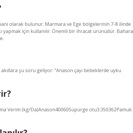
?
bani olarak bulunur. Marmara ve Ege bölgelerinin 7-8 ilinde
kı yapmak için kullanılır. Önemli bir ihracat ürünüdür. Bahara
e.
 akıllara şu soru geliyor: “Anason çayı bebeklerde uyku
ir?
talama Verim (kg/Da)Anason40060Süpürge otu3.350362Pamuk
anılır?