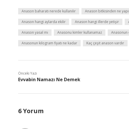
Anason baharatı nerede kullanılır
Anason bitkisinden ne yapıl
Anason hangi aylarda ekilir
Anason hangi illerde yetişir
Anason yasal mı
Anasonu kimler kullanamaz
Anasonun d
Anasonun kilogram fiyatı ne kadar
Kaç çeşit anason vardır
Önceki Yazı
Evvabin Namazı Ne Demek
6 Yorum