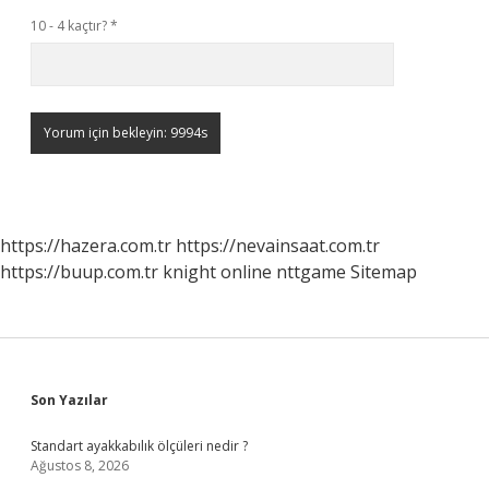
10 - 4 kaçtır?
*
https://hazera.com.tr
https://nevainsaat.com.tr
https://buup.com.tr
knight online
nttgame
Sitemap
Sidebar
Son Yazılar
Standart ayakkabılık ölçüleri nedir ?
Ağustos 8, 2026