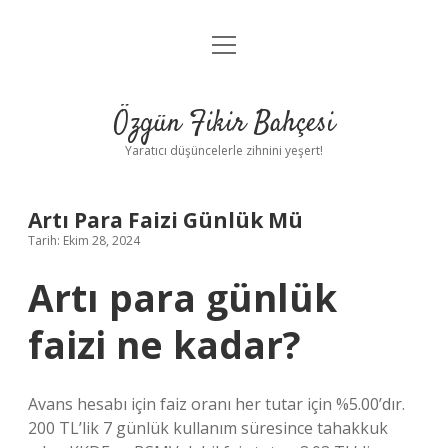
menüyü
Anasayfa
aç
Gizlilik Politikası
Özgün Fikir Bahçesi
Yasal Uyarı
Yaratıcı düşüncelerle zihnini yeşert!
Hakkımızda
Artı Para Faizi Günlük Mü
Tarih: Ekim 28, 2024
Artı para günlük
faizi ne kadar?
Avans hesabı için faiz oranı her tutar için %5.00’dır.
200 TL’lik 7 günlük kullanım süresince tahakkuk