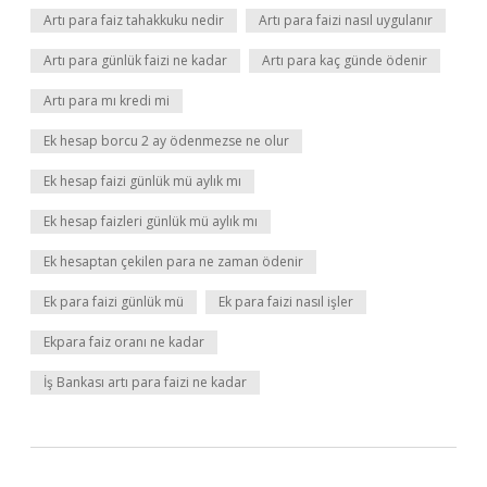
Artı para faiz tahakkuku nedir
Artı para faizi nasıl uygulanır
Artı para günlük faizi ne kadar
Artı para kaç günde ödenir
Artı para mı kredi mi
Ek hesap borcu 2 ay ödenmezse ne olur
Ek hesap faizi günlük mü aylık mı
Ek hesap faizleri günlük mü aylık mı
Ek hesaptan çekilen para ne zaman ödenir
Ek para faizi günlük mü
Ek para faizi nasıl işler
Ekpara faiz oranı ne kadar
İş Bankası artı para faizi ne kadar