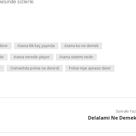
sinde sizlerle.
denir
Asena İlik kaç yaşında
Asena kız ne demek
lır
Asena nerede çıkıyor
Asena sistemi nedir
r
Osmanlıda polise ne denirdi
Polise niye aynasız denir
Sonraki Yaz
Delalami Ne Deme