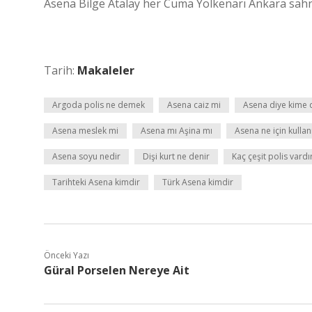
Asena Bilge Atalay her Cuma Yolkenarı Ankara sahne
Tarih:
Makaleler
Argoda polis ne demek
Asena caiz mi
Asena diye kime 
Asena meslek mi
Asena mı Aşina mı
Asena ne için kullanı
Asena soyu nedir
Dişi kurt ne denir
Kaç çeşit polis vardı
Tarihteki Asena kimdir
Türk Asena kimdir
Önceki Yazı
Güral Porselen Nereye Ait