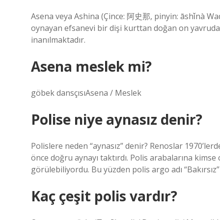
Asena veya Ashina (Çince: 阿史那, pinyin: āshǐnà Wade
oynayan efsanevi bir dişi kurttan doğan on yavrudan
inanılmaktadır.
Asena meslek mi?
göbek dansçısıAsena / Meslek
Polise niye aynasız denir?
Polislere neden “aynasız” denir? Renoslar 1970’lerde 
önce doğru aynayı taktırdı. Polis arabalarına kimse c
görülebiliyordu. Bu yüzden polis argo adı “Bakırsız” 
Kaç çeşit polis vardır?