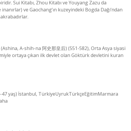
ridir. Sui Kitabı, Zhou Kitabı ve Youyang Zazu da
e inanırlar) ve Gaochang’ın kuzeyindeki Bogda Dağı’ndan
 akrabadırlar.
a (Ashina, A-shih-na 阿史那皇后) (551-582), Orta Asya siyasi
smiyle ortaya çıkan ilk devlet olan Göktürk devletini kuran
47 yaş) İstanbul, TürkiyeUyrukTürkçeEğitimMarmara
daha