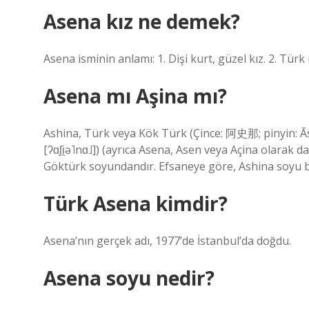
Asena kız ne demek?
Asena isminin anlamı: 1. Dişi kurt, güzel kız. 2. Türk 
Asena mı Aşina mı?
Ashina, Türk veya Kök Türk (Çince: 阿史那; pinyin: Ās
[ʔɑʃi̯ə˥nɑ˩]) (ayrıca Asena, Asen veya Açina olarak da
Göktürk soyundandır. Efsaneye göre, Ashina soyu bi
Türk Asena kimdir?
Asena’nın gerçek adı, 1977’de İstanbul’da doğdu.
Asena soyu nedir?