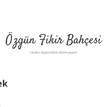
Özgün Fikir Bahçesi
Yaratıcı düşüncelerle zihnini yeşert!
ek