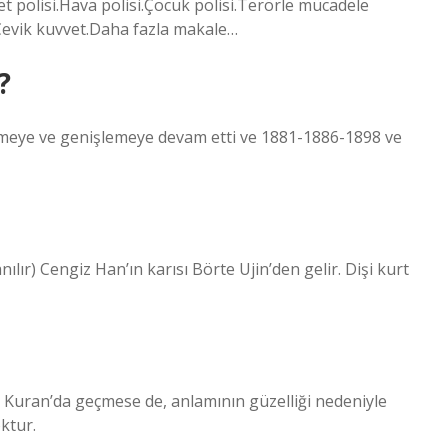
et polisi.Hava polisi.Çocuk polisi.Terörle mücadele
Çevik kuvvet.Daha fazla makale…
?
işmeye ve genişlemeye devam etti ve 1881-1886-1898 ve
nılır) Cengiz Han’ın karısı Börte Ujin’den gelir. Dişi kurt
 Kuran’da geçmese de, anlamının güzelliği nedeniyle
ktur.