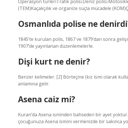
Operasyon türleriTrafik polisi.Deniz polisi.Motosikl
(TEM)Kaçakçılık ve organize suçla mücadele (KOM)
Osmanlıda polise ne denirdi
1845’te kurulan polis, 1867 ve 1879’dan sonra gel
1907’de yayınlanan düzenlemelerle.
Dişi kurt ne denir?
Benzer kelimeler. [2] Börteçine (kız ismi olarak kulla
anlamına gelir.
Asena caiz mi?
Kuran’da Asena isminden bahseden bir ayet yoktur.
çocuğunuza Asena ismini vermenizde bir sakınca yo